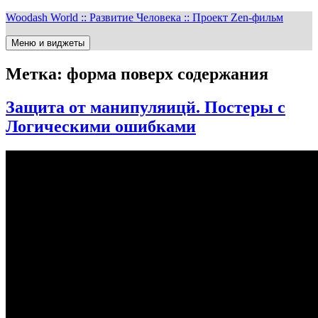
Перейти
Woodash World :: Развитие Человека :: Проект Zen-фильм
к
содержимому
Меню и виджеты
Метка:
форма поверх содержания
Защита от манипуляицй. Постеры с
Логическими ошибками