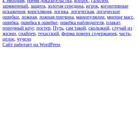
к эмоциям
,
бремя доказательства
,
вопрос
,
галилей
,
заряженный
,
защита
,
золотая середина
,
игрок
,
когнитивные
искажения
,
корелляция
,
логика
,
логическая
,
логические
ошибки
,
ложная
,
ложная причина
,
манипуляции
,
мнение масс
,
ошибка
,
ошибка в ошибке
,
ошибка наблюдателя
,
плакат
,
порочный круг
,
постер
,
Путь
,
сам такой
,
скользкий
,
случай из
жизни
,
снайпер
,
техасский
,
форма поверх содержания
,
часть-
целое
,
чучело
Сайт работает на WordPress