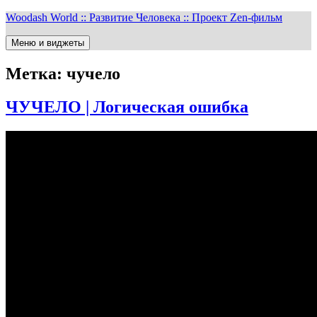
Перейти
Woodash World :: Развитие Человека :: Проект Zen-фильм
к
содержимому
Меню и виджеты
Метка:
чучело
ЧУЧЕЛО | Логическая ошибка