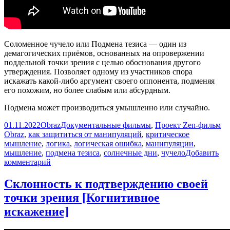
Соломенное чучело или Подмена тезиса — один из
демагогических приёмов, основанных на опровержении
поддельной точки зрения с целью обоснования другого
утверждения. Позволяет одному из участников спора
искажать какой-либо аргумент своего оппонента, подменяя
его похожим, но более слабым или абсурдным.
Подмена может производиться умышленно или случайно.
Опубликовано
Автор
Рубрики
Ме
01.11.2022
Obraz
Документальные фильмы
,
Проект Zen-фильм
Obraz
,
как защититься от манипуляций
,
критическое
мышление
,
логика
,
логическая ошибка
,
манипуляции
,
мышление
,
подмена тезиса
,
солнечные дни
,
чучело
Добавить
к
комментарий
записи
ЧУЧЕЛО
Склонность к подтверждению своей
|
точки зрения [Когнитивное
Логическая
ошибка
искажение]