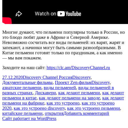
Многие думают, что пельмени популярны только в России, но
это блюдо любят даже в Африке и Северной Америке.
Невозможно сосчитать все виды пельменей: их варят, жарят и
запекают, а начинки могут быть самыми разнообразными. В
Китае пельмени готовят только по праздникам, а как именно
— мы вам покажем.
Заходите на наш сайт:
https://clc.am/DiscoveryChannel.ru
Опубликовано
Автор
Рубрики
27.12.2020
Discovery Channel Россия
Discovery
,
Метки
Документальные фильмы
,
Проект Zen-фильм
Discovery
,
азиатские пельмени
,
виды пельменей
,
виды пельменей в
разных странах
,
Дискавери
,
как делают пельмени
,
как делают
пельмени в китае
,
как делают пельмени на заводе
,
как делают
пельмени на фабрике
,
как это устроено
,
как это устроено
2020
,
как это устроено discovery
,
как это устроено пельмени
,
к
китайские пельмени
,
открытия
Добавить комментарий
записи
Сайт работает на WordPress
Пельмен