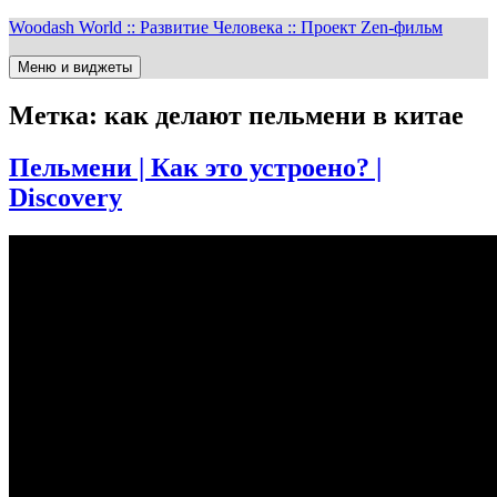
Перейти
Woodash World :: Развитие Человека :: Проект Zen-фильм
к
содержимому
Меню и виджеты
Метка:
как делают пельмени в китае
Пельмени | Как это устроено? |
Discovery