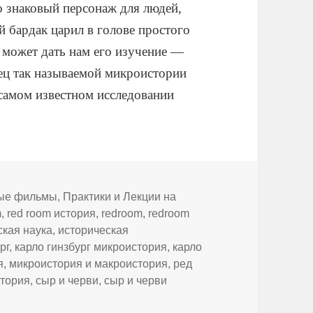
 знаковый персонаж для людей,
 бардак царил в голове простого
 может дать нам его изучение —
ец так называемой микроистории
 самом известном исследовании
ые фильмы
,
Практики и Лекции на
m
,
red room история
,
redroom
,
redroom
ская наука
,
историческая
рг
,
карло гинзбург микроистория
,
карло
я
,
микроистория и макроистория
,
ред
стория
,
сыр и черви
,
сыр и черви
Бог, сыр и черви — история одного еретика. Меноккио, Карл