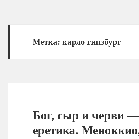
Метка:
карло гинзбург
Бог, сыр и черви —
еретика. Меноккио