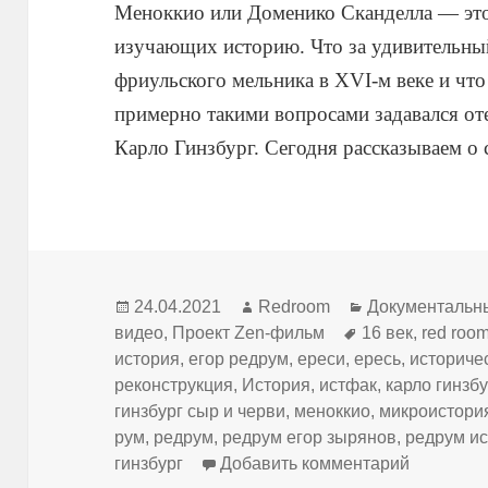
Меноккио или Доменико Сканделла — это
изучающих историю. Что за удивительный
фриульского мельника в XVI-м веке и что
примерно такими вопросами задавался от
Карло Гинзбург. Сегодня рассказываем о
Опубликовано
Автор
Рубрики
24.04.2021
Redroom
Документальн
Метки
видео
,
Проект Zen-фильм
16 век
,
red roo
история
,
егор редрум
,
ереси
,
ересь
,
историче
реконструкция
,
История
,
истфак
,
карло гинзбу
гинзбург сыр и черви
,
меноккио
,
микроистори
рум
,
редрум
,
редрум егор зырянов
,
редрум и
к записи 
гинзбург
Добавить комментарий