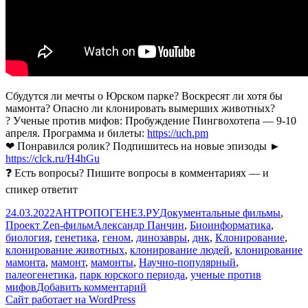
Сбудутся ли мечты о Юрском парке? Воскресят ли хотя бы
мамонта? Опасно ли клонировать вымерших животных?
? Ученые против мифов: Пробуждение Пингвохотепа — 9-10
апреля. Программа и билеты:
https://uch.pm
❤ Понравился ролик? Подпишитесь на новые эпизоды ►
https://clck.ru/H4hGu
❓ Есть вопросы? Пишите вопросы в комментариях — и
спикер ответит
Опубликовано
Автор
Рубрики
24.03.2022
АНТРОПОГЕНЕЗ.РУ
Документальные фильмы
,
Метки
Проект Zen-фильм
Александр Панчин
,
Биоинформатика
,
биология
,
генетика
,
геном
,
динозавры
,
днк
,
Клонирование
,
клонирование животных
,
клонирование людей
,
клонирование
мамонта
,
мамонт
,
мамонты
,
Научно-популярный
,
палеогенетика
,
парк юрского периода
,
ученые против
к
мифов
Добавить комментарий
записи
Сайт работает на WordPress