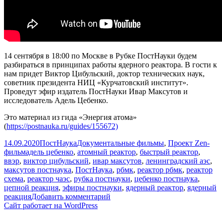
14 сентября в 18:00 по Москве в Рубке ПостНауки будем
разбираться в принципах работы ядерного реактора. В гости к
нам придет Виктор Цибульский, доктор технических наук,
советник президента НИЦ «Курчатовский институт».
Проведут эфир издатель ПостНауки Ивар Максутов и
исследователь Адель Цебенко.
Это материал из гида «Энергия атома»
(
https://postnauka.ru/guides/155672)
Опубликовано
Автор
Рубрики
14.09.2020
ПостНаука
Документальные фильмы
,
Проект Zen-
Метки
фильм
адель цебенко
,
атомный реактор
,
быстрый реактор
,
ввэр
,
виктор цибульский
,
ивар максутов
,
ленинградский аэс
,
максутов постнаука
,
ПостНаука
,
рбмк
,
реактор рбмк
,
реактор
схема
,
реактор чаэс
,
рубка постнауки
,
цебенко постнаука
,
цепной реакция
,
эфиры постнауки
,
ядерный реактор
,
ядерный
к
реакция
Добавить комментарий
записи
Сайт работает на WordPress
Ядерный