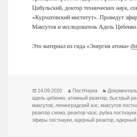
Цибульский, доктор технических наук, с
«Курчатовский институт». Проведут эфи
Максутов и исследователь Адель Цебенко
Это материал из гида «Энергия атома» (
h
Опубликовано
Автор
Рубрики
14.09.2020
ПостНаука
Документал
адель цебенко
,
атомный реактор
,
быстрый ре
максутов
,
ленинградский аэс
,
максутов постн
реактор схема
,
реактор чаэс
,
рубка постнауки
эфиры постнауки
,
ядерный реактор
,
ядерный