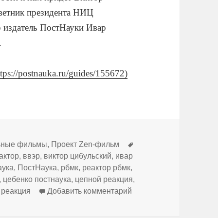
оветник президента НИЦ
р издатель ПостНауки Ивар
.
ttps://postnauka.ru/guides/155672)
Метки
ьные фильмы
,
Проект Zen-фильм
актор
,
ввэр
,
виктор цибульский
,
ивар
аука
,
ПостНаука
,
рбмк
,
реактор рбмк
,
,
цебенко постнаука
,
цепной реакция
,
к записи Ядерный реакт
 реакция
Добавить комментарий