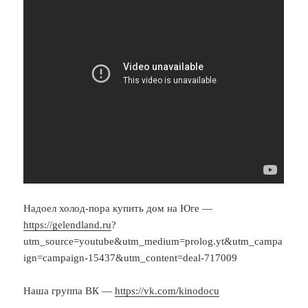
Надоел холод-пора купить дом на Юге —
https://gelendland.ru
?
utm_source=youtube&utm_medium=prolog.yt&utm_campa
ign=campaign-15437&utm_content=deal-717009
Наша группа ВК —
https://vk.com/kinodocu