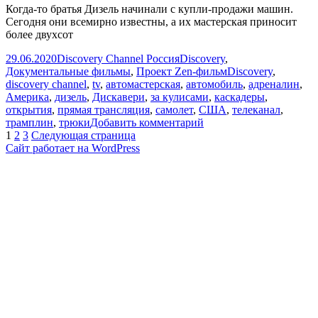
Когда-то братья Дизель начинали с купли-продажи машин.
Сегодня они всемирно известны, а их мастерская приносит
более двухсот
Опубликовано
Автор
Рубрики
29.06.2020
Discovery Channel Россия
Discovery
,
Метки
Документальные фильмы
,
Проект Zen-фильм
Discovery
,
discovery channel
,
tv
,
автомастерская
,
автомобиль
,
адреналин
,
Америка
,
дизель
,
Дискавери
,
за кулисами
,
каскадеры
,
открытия
,
прямая трансляция
,
самолет
,
США
,
телеканал
,
к
трамплин
,
трюки
Добавить комментарий
Пагинация
Страница
Страница
Страница
записи
1
2
3
Следующая страница
Сальто
Сайт работает на WordPress
записей
на
монстр-
траке
|
Братья
Дизель
|
Discovery