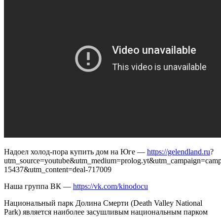
на
Марс
Надоел холод-пора купить дом на Юге —
https://gelendland.ru
?
utm_source=youtube&utm_medium=prolog.yt&utm_campaign=camp
15437&utm_content=deal-717009
Наша группа ВК —
https://vk.com/kinodocu
Национальный парк Долина Смерти (Death Valley National
Park) является наиболее засушливым национальным парком