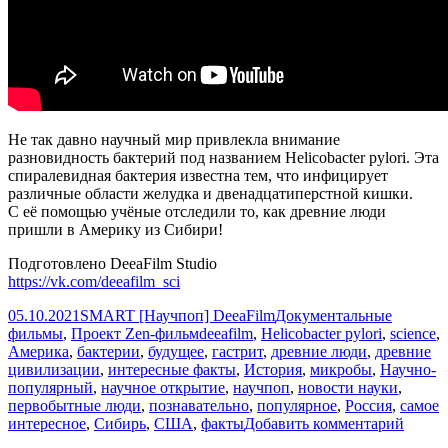
Не так давно научный мир привлекла внимание
разновидность бактерий под названием Helicobacter pylori. Эта
спиралевидная бактерия известна тем, что инфицирует
различные области желудка и двенадцатиперстной кишки.
С её помощью учёные отследили то, как древние люди
пришли в Америку из Сибири!
Подготовлено DeeaFilm Studio
https://vk.com/deeafilm_sci
Опубликовано
Автор
Рубрики
05.10.2021
SMART [Научпоп] DeeaFilm
Документальные
Метки
фильмы
,
Проект Zen-фильм
deeafilm
,
Helicobacter pylori
,
science
,
Америка
,
бактерии
,
будущее
,
гастрит
,
древние люди
,
древние
цивилизации
,
интересные факты
,
История
,
микробы
,
Научно-
популярный
,
научное открытие
,
научпоп
,
новости науки
,
первобытные люди
,
познавательно
,
популярное
,
Россия
,
самое
к
интересное
,
Сибирь
,
США
,
факты
Добавить комментарий
запис