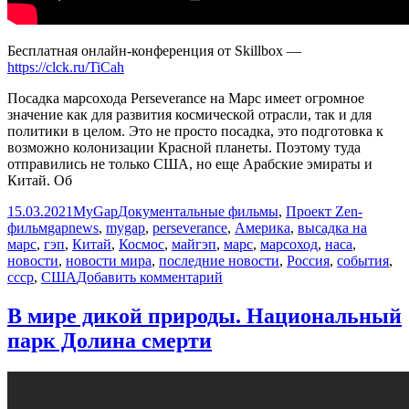
Бесплатная онлайн-конференция от Skillbox —
https://clck.ru/TiCah
Посадка марсохода Perseverance на Марс имеет огромное
значение как для развития космической отрасли, так и для
политики в целом. Это не просто посадка, это подготовка к
возможно колонизации Красной планеты. Поэтому туда
отправились не только США, но еще Арабские эмираты и
Китай. Об
Опубликовано
Автор
Рубрики
15.03.2021
MyGap
Документальные фильмы
,
Проект Zen-
Метки
фильм
gapnews
,
mygap
,
perseverance
,
Америка
,
высадка на
марс
,
гэп
,
Китай
,
Космос
,
майгэп
,
марс
,
марсоход
,
наса
,
новости
,
новости мира
,
последние новости
,
Россия
,
события
,
к
ссср
,
США
Добавить комментарий
записи
[GapNews]
В мире дикой природы. Национальный
Битва
парк Долина смерти
за
Красную
планету:
Американцы
высадились