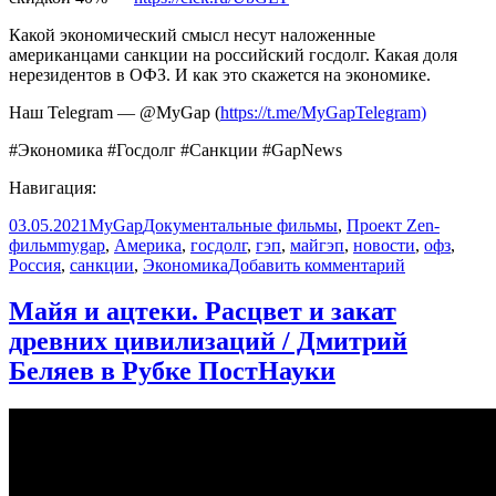
Какой экономический смысл несут наложенные
американцами санкции на российский госдолг. Какая доля
нерезидентов в ОФЗ. И как это скажется на экономике.
Наш Telegram — @MyGap (
https://t.me/MyGapTelegram)
#Экономика #Госдолг #Санкции #GapNews
Навигация:
Опубликовано
Автор
Рубрики
03.05.2021
MyGap
Документальные фильмы
,
Проект Zen-
Метки
фильм
mygap
,
Америка
,
госдолг
,
гэп
,
майгэп
,
новости
,
офз
,
к
Россия
,
санкции
,
Экономика
Добавить комментарий
записи
США
Майя и ацтеки. Расцвет и закат
наложили
древних цивилизаций / Дмитрий
санкции
на
Беляев в Рубке ПостНауки
российский
госдолг