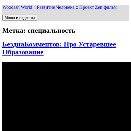
Перейти
Woodash World :: Развитие Человека :: Проект Zen-фильм
к
содержимому
Меню и виджеты
Метка:
специальность
БезднаКомментов: Про Устаревшее
Образование