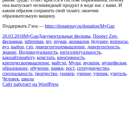
она выпускает неликвидный продукт в виде нас с вами. И
каким образом сохранить свой талант, окончив
образовательную машину.
Поддержать Гэпа —
https://donatepay.ru/donation/MyGap
Опубликовано
Автор
Рубрики
20.03.2018
MyGap
Документальные фильмы
,
Проект Zen-
Метки
фильм
gap
,
mfreeman
,
my
,
mygap
,
анимация
,
будущее
,
вопросы
,
вуз
,
выбор
,
гэп
,
дивергентноемышление
,
дивергентность
,
знание
,
Индивидуальность
,
интеллектуальность
,
какнайтиработу
,
кемстать
,
креативность
,
критическоемышление
,
майгэп
,
Мульт
,
мультик
,
мультфильм
,
образование
,
обучение
,
рамки
,
рост
,
сотрудничество
,
специальность
,
творчество
,
универ
,
учение
,
ученик
,
учитель
,
Человек
,
школа
Сайт работает на WordPress