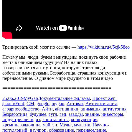
Тренировать свой мозг по ссылке —
https://wikium.ru/t/5cjk58eo
Почему мы, люди, будем вынуждены покинуть свои рабочие
места в ближайшем будущем? На наших глазах
разворачивается антиутопия, которую строят люди
собственными руками. Безработица, страшная конкуренция и
перенаселение. О дивном мире будущего в этом видео
=========================================
Опубликовано
Автор
Рубрики
25.06.2019
MyGap
Документальные фильмы
,
Проект Zen-
Метки
фильм
Ford
,
GM
,
google
,
mygap
,
Автоваз
,
Автоматизация
,
аграрноеобщество
,
Айти
,
айтишники
,
анимация
,
антиутопия
,
Безработица
,
будущее
,
гугл
,
гэп
,
заводы
,
знание
,
инвесторы
,
индустриализм
,
ит
,
капиталисты
,
конкуренция
,
кремниеваядолина
,
майгэп
,
Мульт
,
мультик
,
Научно-
популярный
,
научпоп
,
образование
,
перенаселение
,