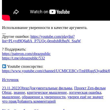
Использование уверенности в качестве аргумента.
__
Другие ошибки:
https://youtube.com/playlist?
list=PLyvd9Q6a8A_P7UQc-0eodxhRfhqN_SsaW
? Поддержать:
https://patreon.com/obrazpublic
https://t.me/obrazpublic/532
Youtube спонсорство:
https://www.youtube.com/channel/UCMICEBCvTmHRqqS3yadbkfQ
Источник
Опубликовано
Автор
Рубрики
Ме
23.11.2022
Obraz
Документальные фильмы
,
Проект Zen-фильм
Obraz
,
знание
,
критическое мышление
,
логическая ошибка
,
мышление
,
обращение к уверенности
,
уверен ещё не значит
к
что прав
Добавить комментарий
записи
ОБРАЩЕНИЕ