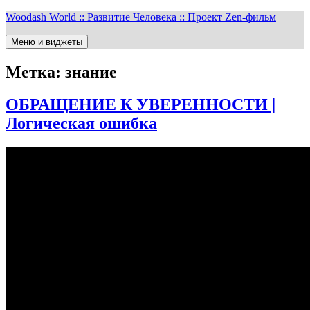
Перейти
Woodash World :: Развитие Человека :: Проект Zen-фильм
к
содержимому
Меню и виджеты
Метка:
знание
ОБРАЩЕНИЕ К УВЕРЕННОСТИ |
Логическая ошибка