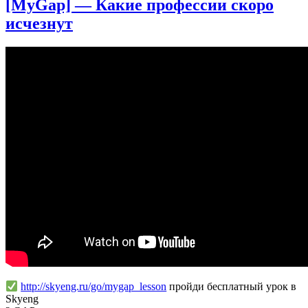
[MyGap] — Какие профессии скоро
К
исчезнут
УВЕРЕННОСТИ
|
Логическая
ошибка
http://skyeng.ru/go/mygap_lesson
пройди бесплатный урок в
Skyeng