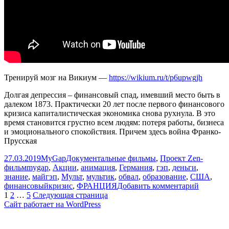
Тренируй мозг на Викиум —
https://wikium.ru/t/p6upwgjh
Долгая депрессия – финансовый спад, имевший место быть в
далеком 1873. Практически 20 лет после первого финансового
кризиса капиталистическая экономика снова рухнула. В это
время становится грустно всем людям: потеря работы, бизнеса
и эмоционального спокойствия. Причем здесь война Франко-
Прусская
Опубликовано
Автор
Рубрики
27.03.2019
MyGap
Документальные фильмы
,
Проект Zen-
Метки
фильм
mygap
,
Акции
,
анимация
,
Германия
,
гэп
,
деньги
,
знание
,
майгэп
,
Мульт
,
мультик
,
обвал
,
образование
,
США
,
к
финансовыйкризис
,
ФРАНЦИЯ
Добавить комментарий
Пагинация
Страница
Страница
Страница
записи
1
2
…
5
Следующая страница
[MyGap]
Сайт работает на WordPress
записей
—
ДОЛГА