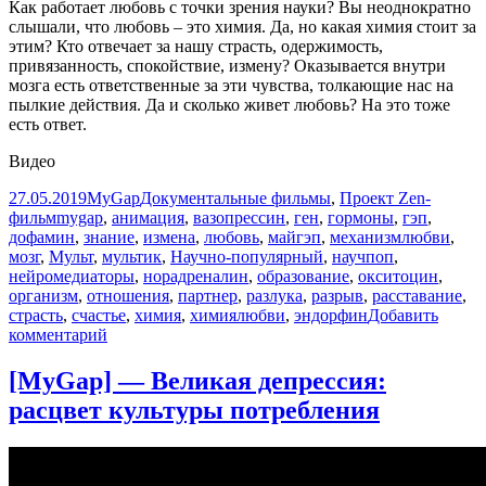
Как работает любовь с точки зрения науки? Вы неоднократно
слышали, что любовь – это химия. Да, но какая химия стоит за
этим? Кто отвечает за нашу страсть, одержимость,
привязанность, спокойствие, измену? Оказывается внутри
мозга есть ответственные за эти чувства, толкающие нас на
пылкие действия. Да и сколько живет любовь? На это тоже
есть ответ.
Видео
Опубликовано
Автор
Рубрики
27.05.2019
MyGap
Документальные фильмы
,
Проект Zen-
Метки
фильм
mygap
,
анимация
,
вазопрессин
,
ген
,
гормоны
,
гэп
,
дофамин
,
знание
,
измена
,
любовь
,
майгэп
,
механизмлюбви
,
мозг
,
Мульт
,
мультик
,
Научно-популярный
,
научпоп
,
нейромедиаторы
,
норадреналин
,
образование
,
окситоцин
,
организм
,
отношения
,
партнер
,
разлука
,
разрыв
,
расставание
,
страсть
,
счастье
,
химия
,
химиялюбви
,
эндорфин
Добавить
к
комментарий
записи
[MyGap]
[MyGap] — Великая депрессия:
—
расцвет культуры потребления
Из
чего
состоит
Любовь