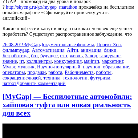
? GAP – промокод на два урока в подарок
?
http://skyeng.ru/go/mygap_marathon
прокачайся на бесплатном
онлайн-марафоне «Сформируйте привычку учить
английский»
Какие профессии канут в лету, а на каких человек еще успеет
поработать? Существует распространенное заблуждение, что
Опубликовано
Автор
Рубрики
26.08.2019
MyGap
Документальные фильмы
,
Проект Zen-
Метки
фильм
mygap
,
Автоматизация
,
Айти
,
анимация
,
банки
,
Безработица
,
бот
,
будущее
,
гэп
,
жизнь
,
Завод
,
заводчане
,
знание
,
ит
,
коллцентры
,
конкуренция
,
майгэп
,
маркетинг
,
Мульт
,
мультик
,
Научно-популярный
,
научпоп
,
образование
,
операторы
,
продажи
,
работа
,
Рабочиеместа
,
роботы
,
сокращениелюдей
,
техника
,
технологии
,
футуризм
,
к
чатбот
Добавить комментарий
записи
[MyGap]
[MyGap] — Беспилотные автомобили:
—
хайповая туфта или новая реальность
Какие
профессии
для всех
скоро
исчезнут