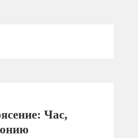
ясение: Час,
понию