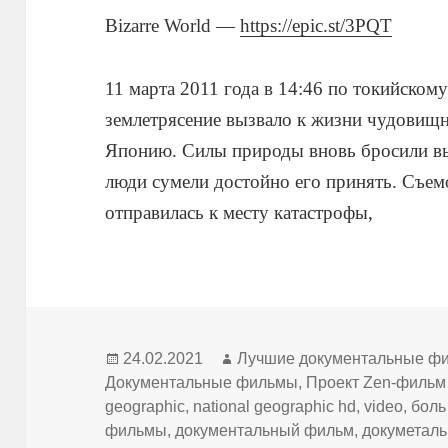
Bizarre World —
https://epic.st/3PQT
11 марта 2011 года в 14:46 по токийском
землетрясение вызвало к жизни чудовищн
Японию. Силы природы вновь бросили вы
люди сумели достойно его принять. Съем
отправилась к месту катастрофы,
Опубликовано
Автор
24.02.2021
Лучшие документальные ф
Документальные фильмы
,
Проект Zen-фильм
geographic
,
national geographic hd
,
video
,
боль
фильмы
,
документальный фильм
,
докуметаль