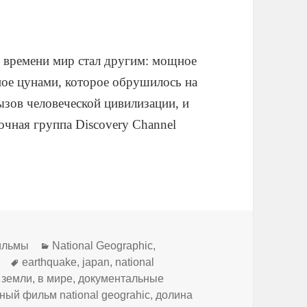
у времени мир стал другим: мощное
ое цунами, которое обрушилось на
зов человеческой цивилизации, и
очная группа Discovery Channel
Рубрики
ильмы
National Geographic
,
Метки
earthquake
,
japan
,
national
 земли
,
в мире
,
документальные
ный фильм national geograhic
,
долина