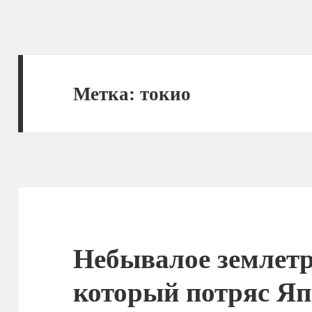
Метка:
токио
Небывалое землетр
который потряс Я