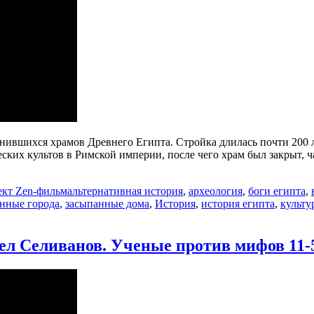
вшихся храмов Древнего Египта. Стройка длилась почти 200 лет
ческих культов в Римской империи, после чего храм был закрыт, 
Метки
кт Zen-фильм
альтернативная история
,
археология
,
боги египта
,
нные города
,
засыпанные дома
,
История
,
история египта
,
культу
ел Селиванов. Ученые против мифов 11-