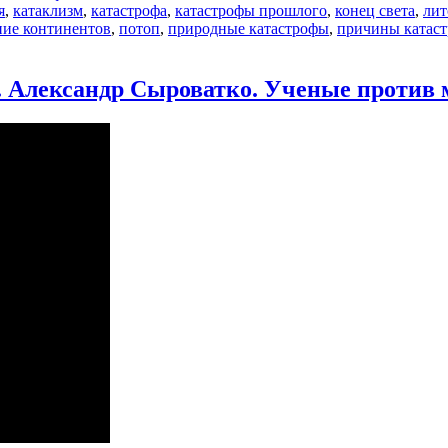
я
,
катаклизм
,
катастрофа
,
катастрофы прошлого
,
конец света
,
лит
ие континентов
,
потоп
,
природные катастрофы
,
причины катас
писи
отопы
 Александр Сыроватко. Ученые против 
обальные
тастрофы.
вел
ливанов.
еные
отив
фов
-