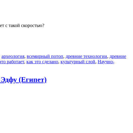
т с такой скоростью?
,
археология
,
всемирный потоп
,
древние технологии
,
древние
это работает
,
как это сделано
,
культурный слой
,
Научно-
 Эдфу (Египет)
фов