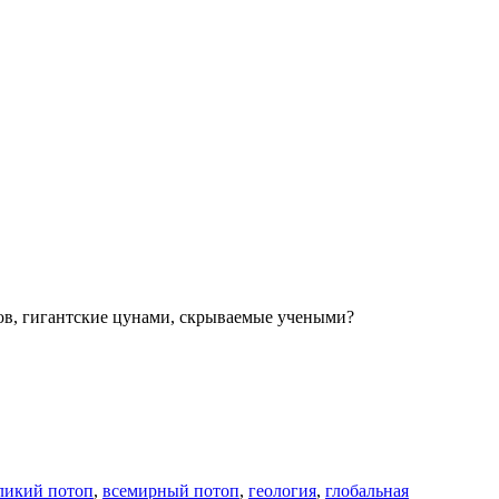
ов, гигантские цунами, скрываемые учеными?
ликий потоп
,
всемирный потоп
,
геология
,
глобальная