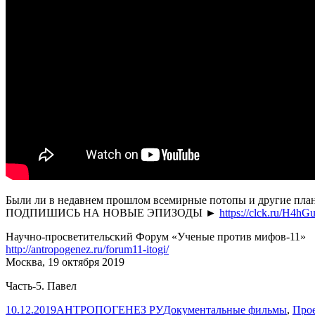
культурный
слой
вокруг
храма
Хора
в
Эдфу
(Египет)
Были ли в недавнем прошлом всемирные потопы и другие план
ПОДПИШИСЬ НА НОВЫЕ ЭПИЗОДЫ ►
https://clck.ru/H4hG
Научно-просветительский Форум «Ученые против мифов-11»
http://antropogenez.ru/forum11-itogi/
Москва, 19 октября 2019
Часть-5. Павел
Опубликовано
Автор
Рубрики
10.12.2019
АНТРОПОГЕНЕЗ РУ
Документальные фильмы
,
Прое