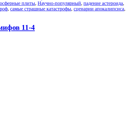
осферные плиты
,
Научно-популярный
,
падение астероида
,
троф
,
самые страшные катастрофы
,
сценарии апокалипсиса
,
мифов 11-4