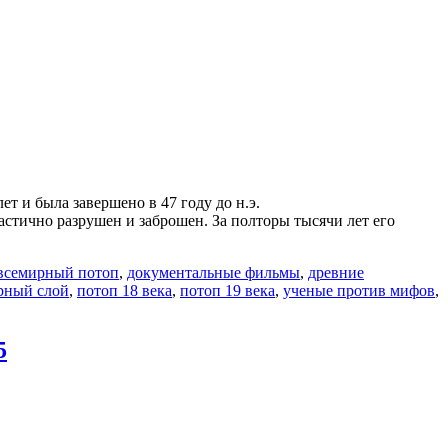
 и была завершено в 47 году до н.э.
частично разрушен и заброшен. За полторы тысячи лет его
всемирный потоп
,
документальные фильмы
,
древние
рный слой
,
потоп 18 века
,
потоп 19 века
,
ученые против мифов
,
5