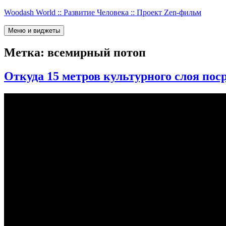
Перейти
Woodash World :: Развитие Человека :: Проект Zen-фильм
к
содержимому
Меню и виджеты
Метка:
всемирный потоп
Откуда 15 метров культурного слоя по