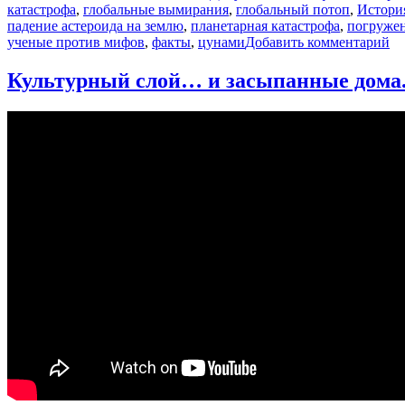
катастрофа
,
глобальные вымирания
,
глобальный потоп
,
Истори
падение астероида на землю
,
планетарная катастрофа
,
погружен
к
ученые против мифов
,
факты
,
цунами
Добавить комментарий
за
П
Культурный слой… и засыпанные дома.
и
гл
ка
Па
Се
Уч
пр
ми
11
5