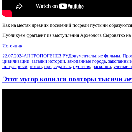
Как на местах древних поселений посреди пустыни образуются
Публикуем фрагмент из выступления Археолога Сыроватко на
Источник
Опубликовано
Автор
Рубрики
22.07.2024
АНТРОПОГЕНЕЗ.РУ
Документальные фильмы
,
Прое
цивилизации
,
загадки истории
,
закопанные города
,
закопанные
популярный
,
потоп
,
председатель
,
пустыня
,
раскопки
,
ученые 
Этот мусор копился полторы тысячи лет