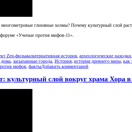
 многометровые глиняные холмы? Почему культурный слой расте
 форуме «Ученые против мифов-11».
Метки
кт Zen-фильм
альтернативная история
,
археологические находки
 дома
,
засыпанные города
,
История
,
история древнего мира
,
как 
к
против мифов
,
факты
Добавить комментарий
записи
Откуда
: культурный слой вокруг храма Хора в
15
метров
культурного
слоя
посреди
пустыни?
#ученые_против_ми
#археология