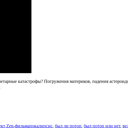
етарные катастрофы? Погружения материков, падения астероид
u
Метки
кт Zen-фильм
апокалипсис
,
был ли потоп
,
был потоп или нет
,
ве