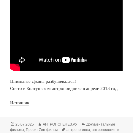
Шимпанзе Джина разбушевалась!
Снято в Колтушском антропоиднике в апреле 2013 года
Источник
Опубликовано
Автор
Рубрики
25.07.2025
АНТРОПОГЕНЕЗ.РУ
Документальные
Метки
фильмы
,
Проект Zen-фильм
антропогенез
,
антропология
,
в