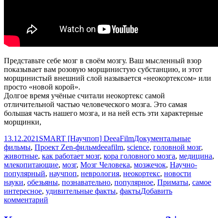
Представьте себе мозг в своём мозгу. Ваш мысленный взор
показывает вам розовую морщинистую субстанцию, и этот
морщинистый внешний слой называется «неокортексом» или
просто «новой корой».
Долгое время учёные считали неокортекс самой
отличительной частью человеческого мозга. Это самая
большая часть нашего мозга, и на ней есть эти характерные
морщинки,
Опубликовано
Автор
Рубрики
13.12.2021
SMART [Научпоп] DeeaFilm
Документальные
Метки
фильмы
,
Проект Zen-фильм
deeafilm
,
science
,
головной мозг
,
животные
,
как работает мозг
,
кора головного мозга
,
медицина
,
млекопитающие
,
мозг
,
Мозг Человека
,
мозжечок
,
Научно-
популярный
,
научпоп
,
неврология
,
неокортекс
,
новости
науки
,
обезьяны
,
познавательно
,
популярное
,
Приматы
,
самое
интересное
,
удивительные факты
,
факты
Добавить
к
комментарий
записи
Неокортекс