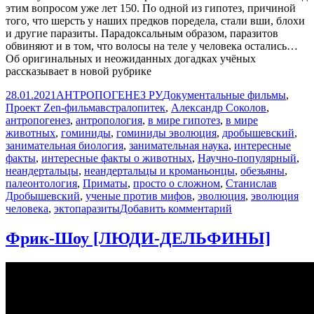
этим вопросом уже лет 150. По одной из гипотез, причиной
того, что шерсть у наших предков поредела, стали вши, блохи
и другие паразиты. Парадоксальным образом, паразитов
обвиняют и в том, что волосы на теле у человека остались…
Об оригинальных и неожиданных догадках учёных
рассказывает в новой рубрике
Опубликовано
Автор
Рубрики
28.01.2021
АНТРОПОГЕНЕЗ РУ
Документальные фильмы
,
Метки
Проект Zen-фильм
австралопитек
,
Александр Соколов
,
антропогенез
,
антропология
,
в мире гипотез
,
в мире
животных
,
гоминиды
,
гоминиды эволюция
,
дробышевский
,
занимательная биология
,
занимательная наука
,
интересные
факты
,
интересные факты о животных
,
Научно-популярный
,
неандертальцы
,
неандертальцы и кроманьонцы
,
обезьяны
,
палеонтология
,
Приматы
,
просто о сложном
,
Станислав
Дробышевский
,
ученые против мифов
,
эволюция
,
эволюция
к
человека
,
эктопаразиты
Добавить комментарий
записи
Куда
Фрик-Шоу [ЛЮДИ-ДЕЛЬФИНЫ]
делась
шерсть,
паразиты?
|
Александр
Соколов