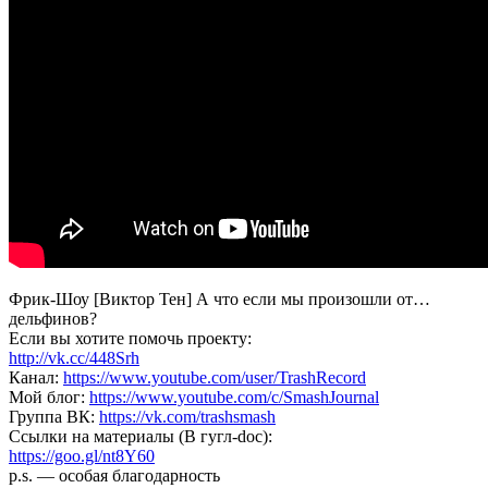
|
Странная
обезьяна
|
В
мире
гипотез
Фрик-Шоу [Виктор Тен] А что если мы произошли от…
дельфинов?
Если вы хотите помочь проекту:
http://vk.cc/448Srh
Канал:
https://www.youtube.com/user/TrashRecord
Мой блог:
https://www.youtube.com/c/SmashJournal
Группа ВК:
https://vk.com/trashsmash
Ссылки на материалы (В гугл-doc):
https://goo.gl/nt8Y60
p.s. — особая благодарность