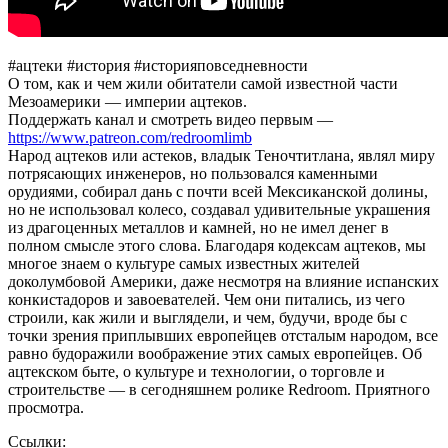
#ацтеки #история #историяповседневности
О том, как и чем жили обитатели самой известной части
Мезоамерики — империи ацтеков.
Поддержать канал и смотреть видео первым —
https://www.patreon.com/redroomlimb
Народ ацтеков или астеков, владык Теночтитлана, являл миру
потрясающих инженеров, но пользовался каменными
орудиями, собирал дань с почти всей Мексиканской долины,
но не использовал колесо, создавал удивительные украшения
из драгоценных металлов и камней, но не имел денег в
полном смысле этого слова. Благодаря кодексам ацтеков, мы
многое знаем о культуре самых известных жителей
доколумбовой Америки, даже несмотря на влияние испанских
конкистадоров и завоевателей. Чем они питались, из чего
строили, как жили и выглядели, и чем, будучи, вроде бы с
точки зрения приплывших европейцев отсталым народом, все
равно будоражили воображение этих самых европейцев. Об
ацтекском быте, о культуре и технологии, о торговле и
строительстве — в сегодняшнем ролике Redroom. Приятного
просмотра.
Ссылки: