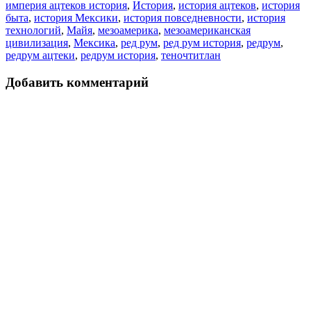
империя ацтеков история
,
История
,
история ацтеков
,
история
быта
,
история Мексики
,
история повседневности
,
история
технологий
,
Майя
,
мезоамерика
,
мезоамериканская
цивилизация
,
Мексика
,
ред рум
,
ред рум история
,
редрум
,
редрум ацтеки
,
редрум история
,
теночтитлан
Добавить комментарий