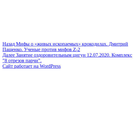
Навигация
Предыдущая
Назад
Мифы о «живых ископаемых» крокодилах. Дмитрий
запись:
Пащенко. Ученые против мифов Z-2
по
Следующая
Далее
Занятие оздоровительным цигун 12.07.2020. Комплекс
записям
запись:
"8 отрезов парчи".
Сайт работает на WordPress