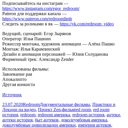
Подписывайтесь на инстаграм —
https://www.instagram.com/egor_redroom/
Patreon для поддержки канала —
https://www.patreon.com/redroomlimb
Следить за роликами в вк —
https://vk.com/redroom_video
Ведущий, сценарий: Егор Зырянов
Оператор: Илья Пашнин
Режиссер монтажа, художник анимации — Алёна Пашко
Монтаж: Илья Карамзинский
Дизайн и анимация персонажей — Юлия Солуданова
Фирменный трек: Александр Zender
Использованы фильмы:
Завоевание рая
Апокалипто
Другая конкиста
Источник
Опубликовано
Автор
Рубрики
23.07.2020
Redroom
Документальные фильмы
,
Практики и
Метки
Лекции на видео
,
Проект Zen-фильм
red room
,
red room
история
,
redroom
,
redroom америка
,
redroom история
,
ацтеки
,
ацтеки история
,
быт ацтеков
,
доколеумбовая америка
,
доколумбовые цивилизации америки
,
империя ацтеков
,