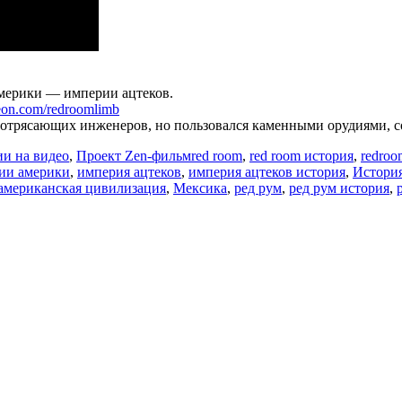
америки — империи ацтеков.
reon.com/redroomlimb
 потрясающих инженеров, но пользовался каменными орудиями, 
Метки
и на видео
,
Проект Zen-фильм
red room
,
red room история
,
redroo
ии америки
,
империя ацтеков
,
империя ацтеков история
,
Истори
американская цивилизация
,
Мексика
,
ред рум
,
ред рум история
,