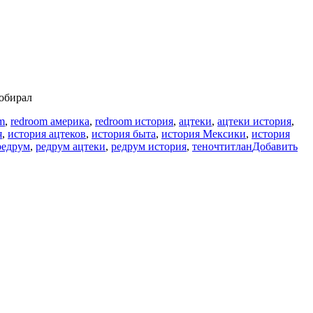
собирал
m
,
redroom америка
,
redroom история
,
ацтеки
,
ацтеки история
,
я
,
история ацтеков
,
история быта
,
история Мексики
,
история
редрум
,
редрум ацтеки
,
редрум история
,
теночтитлан
Добавить