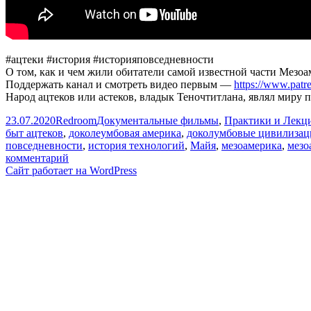
#ацтеки #история #историяповседневности
О том, как и чем жили обитатели самой известной части Мезо
Поддержать канал и смотреть видео первым —
https://www.pat
Народ ацтеков или астеков, владык Теночтитлана, являл миру
Опубликовано
Автор
Рубрики
23.07.2020
Redroom
Документальные фильмы
,
Практики и Лекци
быт ацтеков
,
доколеумбовая америка
,
доколумбовые цивилизац
повседневности
,
история технологий
,
Майя
,
мезоамерика
,
мезо
к
комментарий
записи
Сайт работает на WordPress
Ацтеки
—
как
они
жили?
История
повседневности
//
Redroom