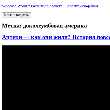
Перейти
Woodash World :: Развитие Человека :: Проект Zen-фильм
к
содержимому
Меню и виджеты
Метка:
доколеумбовая америка
Ацтеки — как они жили? История повсе