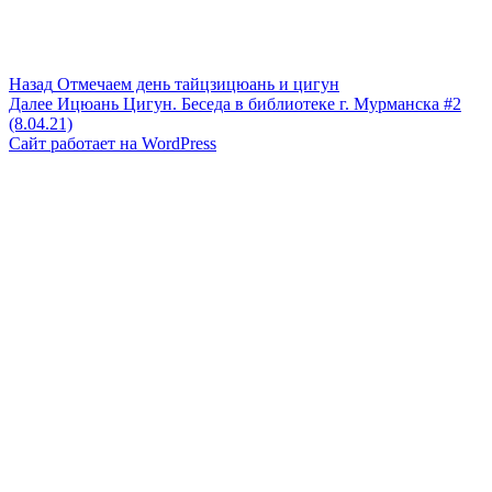
Навигация
Предыдущая
Назад
Отмечаем день тайцзицюань и цигун
запись:
Следующая
Далее
Ицюань Цигун. Беседа в библиотеке г. Мурманска #2
по
запись:
(8.04.21)
записям
Сайт работает на WordPress