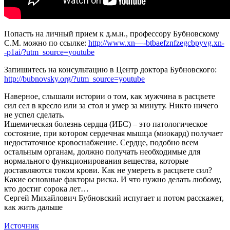
Попасть на личный прием к д.м.н., профессору Бубновскому
С.М. можно по ссылке:
http://www.xn—-btbaefznfzegcbpyvg.xn-
-p1ai/?utm_source=youtube
Запишитесь на консультацию в Центр доктора Бубновского:
http://bubnovsky.org/?utm_source=youtube​
Наверное, слышали истории о том, как мужчина в расцвете
сил сел в кресло или за стол и умер за минуту. Никто ничего
не успел сделать.
Ишемическая болезнь сердца (ИБС) – это патологическое
состояние, при котором сердечная мышца (миокард) получает
недостаточное кровоснабжение. Сердце, подобно всем
остальным органам, должно получать необходимые для
нормального функционирования вещества, которые
доставляются током крови. Как не умереть в расцвете сил?
Какие основные факторы риска. И что нужно делать любому,
кто достиг сорока лет…
Сергей Михайлович Бубновский испугает и потом расскажет,
как жить дальше
Источник