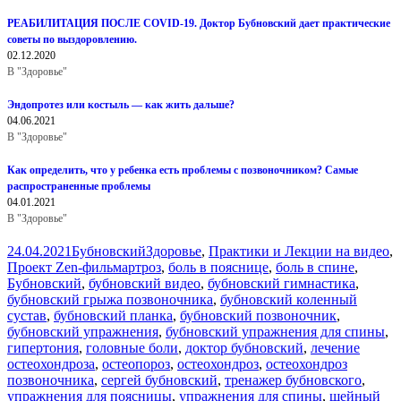
РЕАБИЛИТАЦИЯ ПОСЛЕ COVID-19. Доктор Бубновский дает практические
советы по выздоровлению.
02.12.2020
В "Здоровье"
Эндопротез или костыль — как жить дальше?
04.06.2021
В "Здоровье"
Как определить, что у ребенка есть проблемы с позвоночником? Самые
распространенные проблемы
04.01.2021
В "Здоровье"
Опубликовано
Автор
Рубрики
24.04.2021
Бубновский
Здоровье
,
Практики и Лекции на видео
,
Метки
Проект Zen-фильм
артроз
,
боль в пояснице
,
боль в спине
,
Бубновский
,
бубновский видео
,
бубновский гимнастика
,
бубновский грыжа позвоночника
,
бубновский коленный
сустав
,
бубновский планка
,
бубновский позвоночник
,
бубновский упражнения
,
бубновский упражнения для спины
,
гипертония
,
головные боли
,
доктор бубновский
,
лечение
остеохондроза
,
остеопороз
,
остеохондроз
,
остеохондроз
позвоночника
,
сергей бубновский
,
тренажер бубновского
,
упражнения для поясницы
,
упражнения для спины
,
шейный