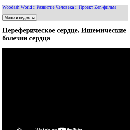
Перейти
Woodash World :: Развитие Человека :: Проект Zen-фильм
к
содержимому
Меню и виджеты
Переферическое сердце. Ишемические
болезни сердца