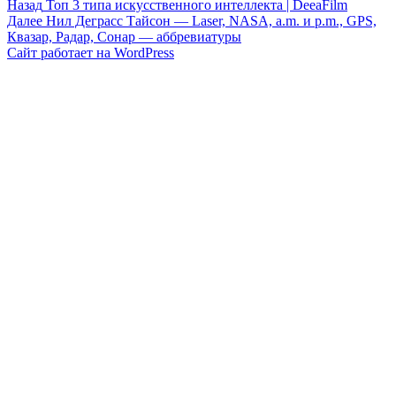
Навигация
Предыдущая
Назад
Топ 3 типа искусственного интеллекта | DeeaFilm
запись:
Следующая
Далее
Нил Деграсс Тайсон — Laser, NASA, a.m. и p.m., GPS,
по
запись:
Квазар, Радар, Сонар — аббревиатуры
записям
Сайт работает на WordPress