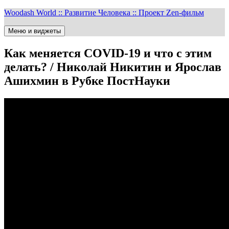
Перейти
Woodash World :: Развитие Человека :: Проект Zen-фильм
к
содержимому
Меню и виджеты
Как меняется COVID-19 и что с этим
делать? / Николай Никитин и Ярослав
Ашихмин в Рубке ПостНауки