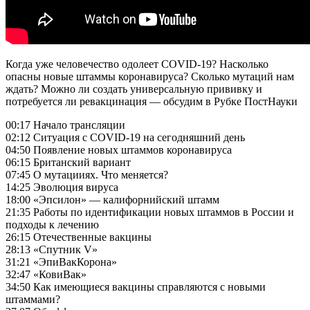
Когда уже человечество одолеет COVID-19? Насколько
опасны новые штаммы коронавируса? Сколько мутаций нам
ждать? Можно ли создать универсальную прививку и
потребуется ли ревакцинация — обсудим в Рубке ПостНауки
00:17 Начало трансляции
02:12 Ситуация с COVID-19 на сегодняшний день
04:50 Появление новых штаммов коронавируса
06:15 Британский вариант
07:45 О мутацииях. Что меняется?
14:25 Эволюция вируса
18:00 «Эпсилон» — калифорнийский штамм
21:35 Работы по идентификации новых штаммов в России и
подходы к лечению
26:15 Отечественные вакцины
28:13 «Спутник V»
31:21 «ЭпиВакКорона»
32:47 «КовиВак»
34:50 Как имеющиеся вакцины справляются с новыми
штаммами?