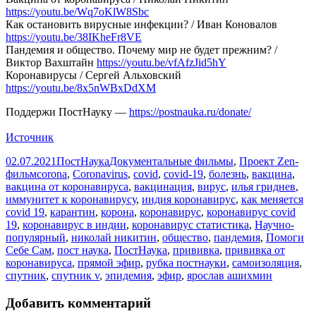
https://youtu.be/Wq7oKlW8Sbc
Как остановить вирусные инфекции? / Иван Коновалов
https://youtu.be/38IKheFr8VE
Пандемия и общество. Почему мир не будет прежним? /
Виктор Вахштайн
https://youtu.be/vfAfzJid5hY
Коронавирусы / Сергей Альховский
https://youtu.be/8x5nWBxDdXM
Поддержи ПостНауку —
https://postnauka.ru/donate/
Источник
Опубликовано
Автор
Рубрики
02.07.2021
ПостНаука
Документальные фильмы
,
Проект Zen-
Метки
фильм
corona
,
Coronavirus
,
covid
,
covid-19
,
болезнь
,
вакцина
,
вакцина от коронавируса
,
вакцинация
,
вирус
,
илья гриднев
,
иммунитет к коронавирусу
,
индия коронавирус
,
как меняется
covid 19
,
карантин
,
корона
,
коронавирус
,
коронавирус covid
19
,
коронавирус в индии
,
коронавирус статистика
,
Научно-
популярный
,
николай никитин
,
общество
,
пандемия
,
Помоги
Себе Сам
,
пост наука
,
ПостНаука
,
прививка
,
прививка от
коронавируса
,
прямой эфир
,
рубка постнауки
,
самоизоляция
,
спутник
,
спутник v
,
эпидемия
,
эфир
,
ярослав ашихмин
Добавить комментарий