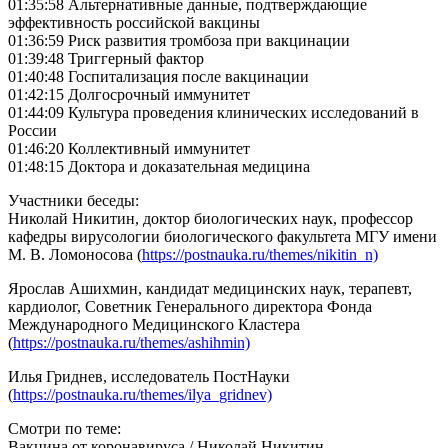
01:35:58 Альтернативные данные, подтверждающие
эффективность российской вакцины
01:36:59 Риск развития тромбоза при вакцинации
01:39:48 Триггерный фактор
01:40:48 Госпитализация после вакцинации
01:42:15 Долгосрочный иммунитет
01:44:09 Культура проведения клинических исследований в
России
01:46:20 Коллективный иммунитет
01:48:15 Доктора и доказательная медицина
Участники беседы:
Николай Никитин, доктор биологических наук, профессор
кафедры вирусологии биологического факультета МГУ имени
М. В. Ломоносова (
https://postnauka.ru/themes/nikitin_n)
Ярослав Ашихмин, кандидат медицинских наук, терапевт,
кардиолог, Советник Генерального директора Фонда
Международного Медицинского Кластера
(
https://postnauka.ru/themes/ashihmin)
Илья Гриднев, исследователь ПостНауки
(
https://postnauka.ru/themes/ilya_gridnev)
Смотри по теме:
Вакцина от коронавируса / Николай Никитин