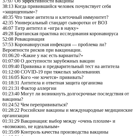
37:07 Об эффективности вакцины
38:13 Когда привившийся человек почувствует себя
«защищенным»?
40:35 Что такое антитела и клеточный иммунитет?
42:35 Универсальный стандарт сыворотки от ВОЗ
46:07 Титр антител и «игра в науку»
49:28 Британская практика исследования коронавируса
52:08 Ревакцинация
57:53 Коронавирусная инфекция — проблема ли?
Вероятности рисков при вакцинации.
01:06:20 «Какие у нас есть варианты?»
01:07:00 О доступности зарубежных вакцин
01:09:40 Прививка и предварительный тест на антитела
01:12:00 COVID-19 при тяжелых заболеваниях
01:16:05 Кого «не хочется» прививать?
01:18:31 Антитела и ответная защита организма
01:21:31 Фактор аллергии
01:23:40 Могут ли возникнуть долгосрочные последствия от
вакцины?
01:24:52 Чем перепрививаться?
01:28:22 Российские вакцины и международные медицинские
организации
01:31:29 Вакцинация: выбор между «очень плохим» и
«возможно, не идеальным»
01:35:09 Контроль качества производства вакцины