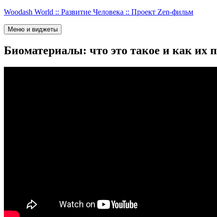
Перейти
Woodash World :: Развитие Человека :: Проект Zen-фильм
к
содержимому
Меню и виджеты
Биоматериалы: что это такое и как их 