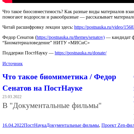
Что такое биосовместимость? Как разные виды материалов вза
помогают водоросли и ракообразные — рассказывает материал
Читай расшифровку лекции здесь:
https://postnauka.ru/video/156
Федор Сенатов (
https://postnauka.ru/themes/senatov)
— кандидат ф
“Биоматериаловедение” НИТУ «МИСиС»
Поддержи ПостНауку —
https://postnauka.ru/donate/
Источник
Что такое биомиметика / Федор
Сенатов на ПостНауке
23.03.2022
В "Документальные фильмы"
Опубликовано
Автор
Рубрики
16.04.2022
ПостНаука
Документальные фильмы
,
Проект Zen-фи