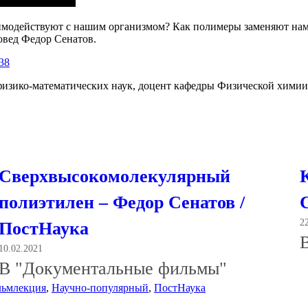
имодействуют с нашим организмом? Как полимеры заменяют нам к
овед Федор Сенатов.
838
изико-математических наук, доцент кафедры Физической химии
Сверхвысокомолекулярный
полиэтилен – Федор Сенатов /
2
ПостНаука
10.02.2021
В "Документальные фильмы"
Метки
льм
лекция
,
Научно-популярный
,
ПостНаука