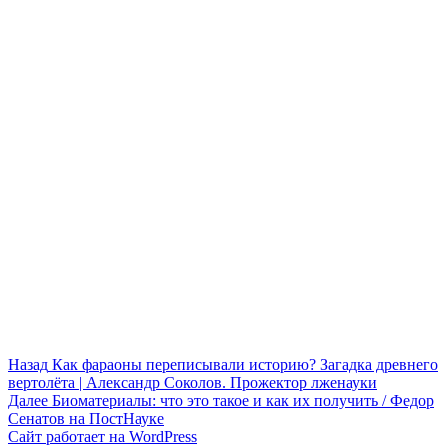
Навигация
Предыдущая
Назад
Как фараоны переписывали историю? Загадка древнего
запись:
вертолёта | Александр Соколов. Прожектор лженауки
по
Следующая
Далее
Биоматериалы: что это такое и как их получить / Федор
записям
запись:
Сенатов на ПостНауке
Сайт работает на WordPress