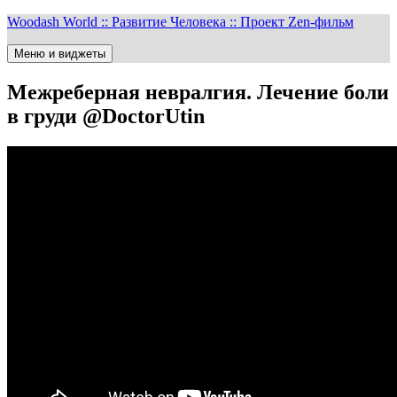
Перейти
Woodash World :: Развитие Человека :: Проект Zen-фильм
к
содержимому
Меню и виджеты
Межреберная невралгия. Лечение боли
в груди @DoctorUtin