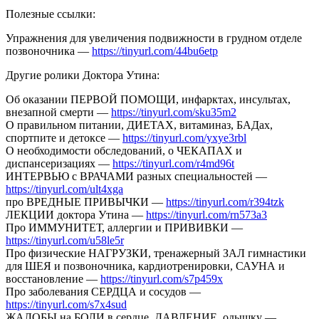
Полезные ссылки:
Упражнения для увеличения подвижности в грудном отделе
позвоночника —
https://tinyurl.com/44bu6etp
Другие ролики Доктора Утина:
Об оказании ПЕРВОЙ ПОМОЩИ, инфарктах, инсультах,
внезапной смерти —
https://tinyurl.com/sku35m2
О правильном питании, ДИЕТАХ, витаминаз, БАДах,
спортпите и детоксе —
https://tinyurl.com/yxye3rbl
О необходимости обследований, о ЧЕКАПАХ и
диспансеризациях —
https://tinyurl.com/r4md96t
ИНТЕРВЬЮ с ВРАЧАМИ разных специальностей —
https://tinyurl.com/ult4xga
про ВРЕДНЫЕ ПРИВЫЧКИ —
https://tinyurl.com/r394tzk
ЛЕКЦИИ доктора Утина —
https://tinyurl.com/rn573a3
Про ИММУНИТЕТ, аллергии и ПРИВИВКИ —
https://tinyurl.com/u58le5r
Про физические НАГРУЗКИ, тренажерный ЗАЛ гимнастики
для ШЕЯ и позвоночника, кардиотренировки, САУНА и
восстановление —
https://tinyurl.com/s7p459x
Про заболевания СЕРДЦА и сосудов —
https://tinyurl.com/s7x4sud
ЖАЛОБЫ на БОЛИ в сердце, ДАВЛЕНИЕ, одышку —