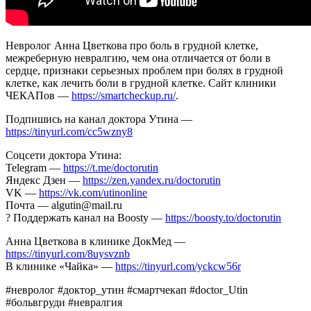
Невролог Анна Цветкова про боль в грудной клетке,
межреберную невралгию, чем она отличается от боли в
сердце, признаки серьезных проблем при болях в грудной
клетке, как лечить боли в грудной клетке. Сайт клиники
ЧЕКАПов —
https://smartcheckup.ru/
.
Подпишись на канал доктора Утина —
https://tinyurl.com/cc5wzny8
Соцсети доктора Утина:
Telegram —
https://t.me/doctorutin
Яндекс Дзен —
https://zen.yandex.ru/doctorutin
VK —
https://vk.com/utinonline
Почта — algutin@mail.ru
? Поддержать канал на Boosty —
https://boosty.to/doctorutin
Анна Цветкова в клинике ДокМед —
https://tinyurl.com/8uysvznb
В клинике «Чайка» —
https://tinyurl.com/yckcw56r
#невролог #доктор_утин #смартчекап #doctor_Utin
#больвгруди #невралгия