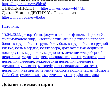
https://tinyurl.com/wv8kbx8
ЭНДОКРИНОЛОГ —
https://tinyurl.com/w4d773c
Доктор Утин на ДРУГИХ YouTube-каналах —
https://tinyurl.com/qwtkqbu
Источник
Опубликовано
Автор
Рубрики
15.04.2022
Доктор Утин
Документальные фильмы
,
Проект Zen-
Метки
фильм
Smartcheckup
,
Алексей Утин
,
анна цветкова невролог
,
болит в груди
,
болит грудь
,
боль
,
боль в груди
,
боль в грудной
клетке
,
боль в сердце
,
болят ребра
,
доказательная медицина
,
доктор утин
,
кардиолог
,
кардиопоэт
,
лечение межреберной
невралгии
,
медицина
,
межреберная невралгия
,
межреберная
невралгия лечение
,
межреберная невралгия лечение в
домашних условиях
,
межреберная невралгия симптомы
,
невралгия
,
невралгия лечение
,
опоясывающий лешай
,
Помоги
Себе Сам
,
смарт чекап
,
смартчекап
,
утин
,
фуфломицины
Добавить комментарий