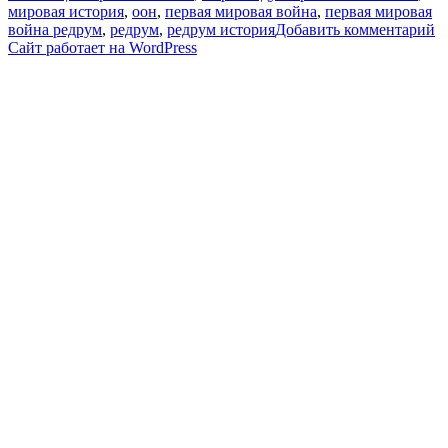
мировая история
,
оон
,
первая мировая война
,
первая мировая
к
война редрум
,
редрум
,
редрум история
Добавить комментарий
з
Сайт работает на WordPress
Л
н
п
О
п
не
М
м
м
в
В
В