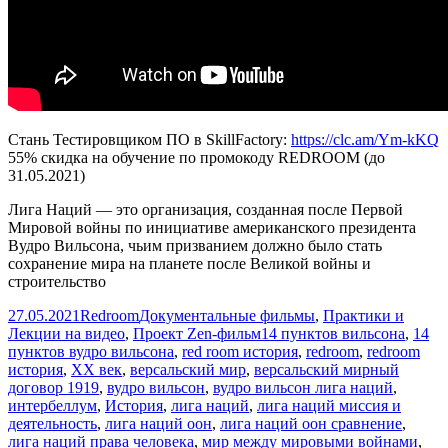
Стань Тестировщиком ПО в SkillFactory:
https://clc.am/Ym-kKQ
55% скидка на обучение по промокоду REDROOM (до
31.05.2021)
Лига Наций — это организация, созданная после Первой
Мировой войны по инициативе американского президента
Вудро Вильсона, чьим призванием должно было стать
сохранение мира на планете после Великой войны и
строительство
Опубликовано
Автор
Рубрики
27.05.2021
Redroom
Документальные фильмы
,
Практики и
Метки
Лекции на видео
,
Проект Zen-фильм
14 пунктов вильсона
,
14
пунктов вудро вильсона
,
red room история
,
redroom
,
redroom
история
,
XX век
,
версальский мир
,
версальский мирный
договор 1919
,
вудро вильсон
,
вудро вильсон лига наций
,
интербеллум
,
История
,
лига наций
,
лига наций миссия и
деятельность
,
лига наций оон
,
лига наций оон сравнение
,
лига наций права человека
,
мир между мировыми войнами
,