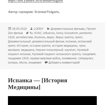
https://zen.yandex.ru/scientaevulgaris
Автор сценария: ScientaeVulgaris,
Опубликовано
Автор
Рубрики
28.05.2019
LOONY
Документальные фильмы
,
Проект
Метки
Zen-фильм
flu
,
H1N1
,
influenza
,
loony
,
loonydrom
,
pandemic
1918
,
антибиотики
,
болезнь
,
вирус
,
Вирус гриппа
,
грипп
,
Документальный
,
документальный фильм
,
испанка
,
испанский
грипп
,
История
,
история гриппа
,
история медицины
,
луни
,
малярия
,
медицина
,
Научно-популярный
,
научпоп
,
Нулевой
пациент испанки
,
Нулевой пациент испанского гриппа
,
пандемия
,
пандемия 1918
,
первая мировая война
,
пневмония
,
туберкулез
,
к записи Нулевой 
холера
,
эбола
,
эпидемия
Добавить комментарий
Испанка — [История
Медицины]