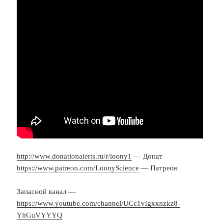
http://www.donationalerts.ru/r/loony1
— Донат
https://www.patreon.com/LoonyScience
— Патреон
Запасной канал —
https://www.youtube.com/channel/UCc1vIgxxnzkz8-
YhGuVYYYQ