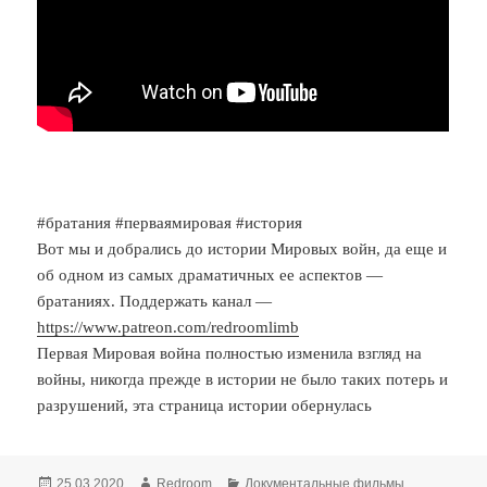
#братания #перваямировая #история
Вот мы и добрались до истории Мировых войн, да еще и
об одном из самых драматичных ее аспектов —
братаниях. Поддержать канал —
https://www.patreon.com/redroomlimb
Первая Мировая война полностью изменила взгляд на
войны, никогда прежде в истории не было таких потерь и
разрушений, эта страница истории обернулась
Опубликовано
Автор
Рубрики
25.03.2020
Redroom
Документальные фильмы
,