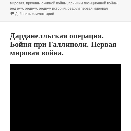
мировая
,
причины окопной войны
,
причины позиционной войны
,
ред рум
,
редрум
,
редрум история
,
редрум первая мировая
к записи Первая Мировая — позиционная вой
Добавить комментарий
Дарданелльская операция.
Бойня при Галлиполи. Первая
мировая война.