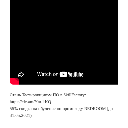
Стань Тестировщиком ПО в SkillFactory:
https://clc.am/Ym-kKQ
55% скидка на обучение по промокоду REDROOM (до
31.05.2021)