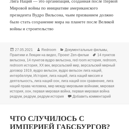
Лига Наций — это организация, созданная после Первой
Мировой войны по инициативе американского
президента Вудро Вильсона, чьим призванием должно
было стать сохранение мира на планете после Великой
войны и строительство
Опубликовано
Автор
Рубрики
27.05.2021
Redroom
Документальные фильмы
,
Метки
Практики и Лекции на видео
,
Проект Zen-фильм
14 пунктов
вильсона
,
14 пунктов вудро вильсона
,
red room история
,
redroom
,
redroom история
,
XX век
,
версальский мир
,
версальский мирный
договор 1919
,
вудро вильсон
,
вудро вильсон лига наций
,
интербеллум
,
История
,
лига наций
,
лига наций миссия и
деятельность
,
лига наций оон
,
лига наций оон сравнение
,
лига
наций права человека
,
мир между мировыми войнами
,
мировая
история
,
оон
,
первая мировая война
,
первая мировая война
к записи 
редрум
,
редрум
,
редрум история
Добавить комментарий
ЧТО СЛУЧИЛОСЬ С
ИМПЕРИЕЙ ГАБСБУРГОВ?