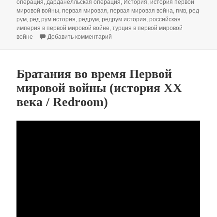
операция
,
дарданелльская операция
,
История
,
история первой
мировой войны
,
первая мировая
,
первая мировая война
,
пмв
,
ред
рум
,
ред рум история
,
редрум
,
редрум история
,
российская
империя в первой мировой войне
,
турция в первой мировой
к записи Дарданелльская операция. 
войне
Добавить комментарий
Братания во время Первой
мировой войны (история XX
века / Redroom)