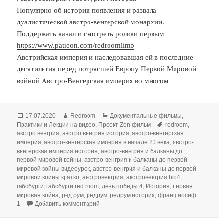
Популярно об истории появления и развала
дуалистической австро-венгерской монархии.
Поддержать канал и смотреть ролики первым
https://www.patreon.com/redroomlimb
Австрийская империя и наследовавшая ей в последние
десятилетия перед потрясшей Европу Первой Мировой
войной Австро-Венгерская империя во многом
Опубликовано
Автор
Рубрики
17.07.2020
Redroom
Документальные фильмы
,
Метки
Практики и Лекции на видео
,
Проект Zen-фильм
redroom
,
австро венгрия
,
австро венгрия история
,
австро-венгерская
империя
,
австро-венгерская империя в начале 20 века
,
австро-
венгерская империя история
,
австро-венгрия и балканы до
первой мировой войны
,
австро-венгрия и балканы до первой
мировой войны видеоурок
,
австро-венгрия и балканы до первой
мировой войны кратко
,
австровенгрия
,
австровенгрия hoi4
,
габсбурги
,
габсбурги red room
,
день победы 4
,
История
,
первая
мировая война
,
ред рум
,
редрум
,
редрум история
,
франц иосиф
к записи ЧТО СЛУЧИЛОСЬ С ИМПЕРИЕЙ ГА
1
Добавить комментарий