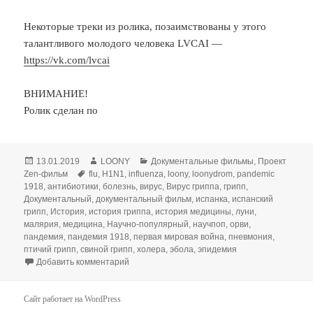
Некоторые треки из ролика, позаимствованы у этого
талантливого молодого человека LVCAI —
https://vk.com/lvcai
ВНИМАНИЕ!
Ролик сделан по
Опубликовано
Автор
Рубрики
13.01.2019
LOONY
Документальные фильмы
,
Проект
Метки
Zen-фильм
flu
,
H1N1
,
influenza
,
loony
,
loonydrom
,
pandemic
1918
,
антибиотики
,
болезнь
,
вирус
,
Вирус гриппа
,
грипп
,
Документальный
,
документальный фильм
,
испанка
,
испанский
грипп
,
История
,
история гриппа
,
история медицины
,
луни
,
малярия
,
медицина
,
Научно-популярный
,
научпоп
,
орви
,
пандемия
,
пандемия 1918
,
первая мировая война
,
пневмония
,
птичий грипп
,
свиной грипп
,
холера
,
эбола
,
эпидемия
к записи Испанка — [История Медицины]
Добавить комментарий
Сайт работает на WordPress