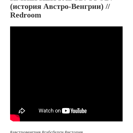
(история Австро-Венгрии) //
Redroom
#австровенгрия #габсбурги #история