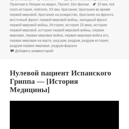
Метки
Практики и Лекции на видео
,
Проект Zen-фильм
20 век
,
red
room история
,
redroom
,
XX век
,
братания
,
братания во время
первой мировой
,
братания на рождество
,
братания на фронте
,
восточный фронт первой мировой войны
,
западный фронт
первой мировой войны
,
История
,
история 20 века
,
история
первой мировой
,
история первой мировой войны
,
первая
мировая
,
первая мировая война
,
первая мировая война егэ
,
первая мировая на карте
,
ред рум
,
редрум
,
редрум история
,
редрум первая мировая
,
редрум фараон
к записи Братания во время Первой мировой 
Добавить комментарий
Нулевой пациент Испанского
Гриппа — [История
Медицины]