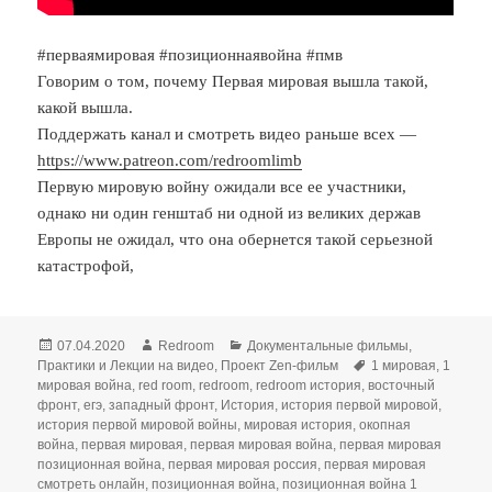
#перваямировая #позиционнаявойна #пмв
Говорим о том, почему Первая мировая вышла такой,
какой вышла.
Поддержать канал и смотреть видео раньше всех —
https://www.patreon.com/redroomlimb
Первую мировую войну ожидали все ее участники,
однако ни один генштаб ни одной из великих держав
Европы не ожидал, что она обернется такой серьезной
катастрофой,
Опубликовано
Автор
Рубрики
07.04.2020
Redroom
Документальные фильмы
,
Метки
Практики и Лекции на видео
,
Проект Zen-фильм
1 мировая
,
1
мировая война
,
red room
,
redroom
,
redroom история
,
восточный
фронт
,
егэ
,
западный фронт
,
История
,
история первой мировой
,
история первой мировой войны
,
мировая история
,
окопная
война
,
первая мировая
,
первая мировая война
,
первая мировая
позиционная война
,
первая мировая россия
,
первая мировая
смотреть онлайн
,
позиционная война
,
позиционная война 1