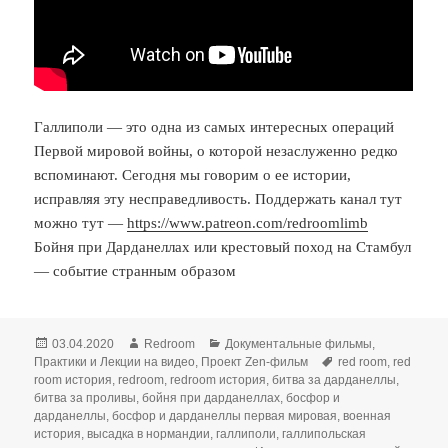
Галлиполи — это одна из самых интересных операций
Первой мировой войны, о которой незаслуженно редко
вспоминают. Сегодня мы говорим о ее истории,
исправляя эту несправедливость. Поддержать канал тут
можно тут —
https://www.patreon.com/redroomlimb
Бойня при Дарданеллах или крестовый поход на Стамбул
— событие странным образом
Опубликовано
Автор
Рубрики
03.04.2020
Redroom
Документальные фильмы
,
Метки
Практики и Лекции на видео
,
Проект Zen-фильм
red room
,
red
room история
,
redroom
,
redroom история
,
битва за дарданеллы
,
битва за проливы
,
бойня при дарданеллах
,
босфор и
дарданеллы
,
босфор и дарданеллы первая мировая
,
военная
история
,
высадка в нормандии
,
галлиполи
,
галлипольская