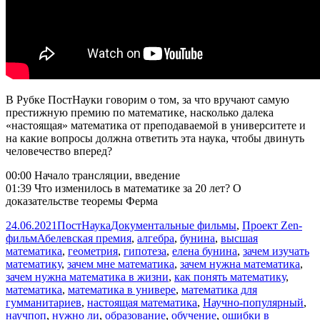
В Рубке ПостНауки говорим о том, за что вручают самую
престижную премию по математике, насколько далека
«настоящая» математика от преподаваемой в университете и
на какие вопросы должна ответить эта наука, чтобы двинуть
человечество вперед?
00:00 Начало трансляции, введение
01:39 Что изменилось в математике за 20 лет? О
доказательстве теоремы Ферма
Опубликовано
Автор
Рубрики
24.06.2021
ПостНаука
Документальные фильмы
,
Проект Zen-
Метки
фильм
Абелевская премия
,
алгебра
,
бунина
,
высшая
математика
,
геометрия
,
гипотеза
,
елена бунина
,
зачем изучать
математику
,
зачем мне математика
,
зачем нужна математика
,
зачем нужна математика в жизни
,
как понять математику
,
математика
,
математика в универе
,
математика для
гумманитариев
,
настоящая математика
,
Научно-популярный
,
научпоп
,
нужно ли
,
образование
,
обучение
,
ошибки в