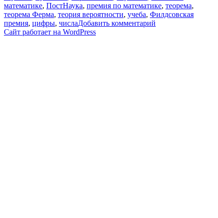
математике
,
ПостНаука
,
премия по математике
,
теорема
,
теорема Ферма
,
теория вероятности
,
учеба
,
Филдсовская
к
премия
,
цифры
,
числа
Добавить комментарий
записи
Сайт работает на WordPress
Зачем
нужна
математика?
Сможет
ли
она
двинуть
человечество
вперед?
/
Елена
Бунина
в
Рубке
ПостНауки