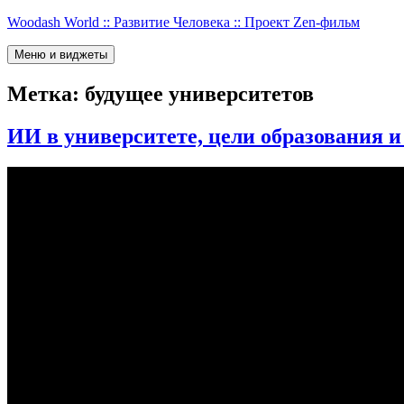
Перейти
Woodash World :: Развитие Человека :: Проект Zen-фильм
к
содержимому
Меню и виджеты
Метка:
будущее университетов
ИИ в университете, цели образования 