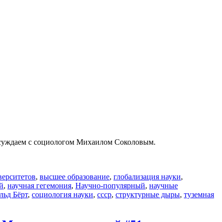
Обсуждаем с социологом Михаилом Соколовым.
верситетов
,
высшее образование
,
глобализация науки
,
й
,
научная гегемония
,
Научно-популярный
,
научные
льд Бёрт
,
социология науки
,
ссср
,
структурные дыры
,
туземная