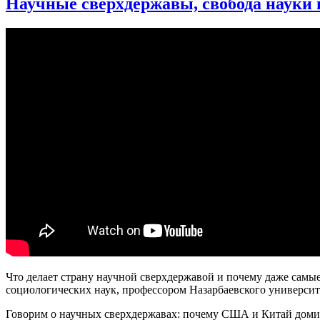
Научные сверхдержавы, свобода науки
такое
научная
сверхдержава?
Что делает страну научной сверхдержавой и почему даже сам
социологических наук, профессором Назарбаевского университ
Говорим о научных сверхдержавах: почему США и Китай домин