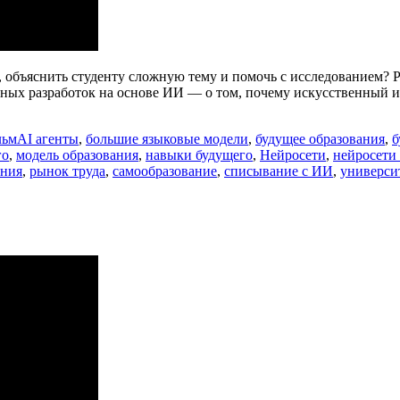
се, объяснить студенту сложную тему и помочь с исследованием
ых разработок на основе ИИ — о том, почему искусственный ин
Метки
льм
AI агенты
,
большие языковые модели
,
будущее образования
,
б
го
,
модель образования
,
навыки будущего
,
Нейросети
,
нейросети
ания
,
рынок труда
,
самообразование
,
списывание с ИИ
,
универси