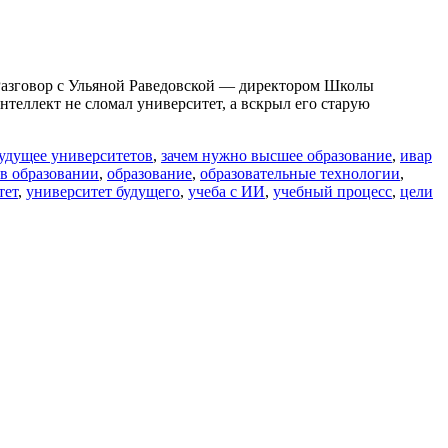
? Разговор с Ульяной Раведовской — директором Школы
теллект не сломал университет, а вскрыл его старую
удущее университетов
,
зачем нужно высшее образование
,
ивар
 в образовании
,
образование
,
образовательные технологии
,
тет
,
университет будущего
,
учеба с ИИ
,
учебный процесс
,
цели