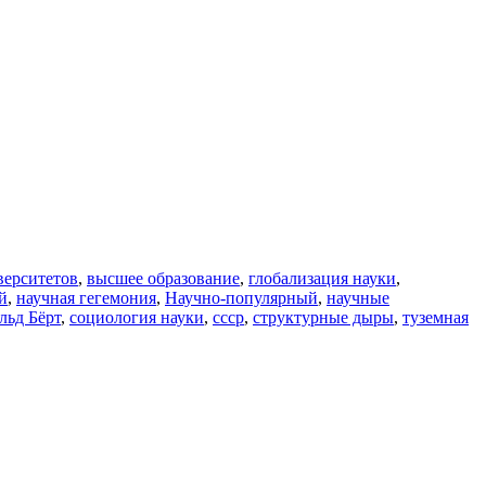
верситетов
,
высшее образование
,
глобализация науки
,
й
,
научная гегемония
,
Научно-популярный
,
научные
льд Бёрт
,
социология науки
,
ссср
,
структурные дыры
,
туземная