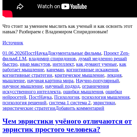
Что стоит за умением мыслить как ученый и как освоить этот
навык? Разбираем с Владимиром Спиридоновым!
Источник
Опубликовано
Автор
Рубрики
01.06.2026
ПостНаука
Документальные фильмы
,
Проект Zen-
Метки
фильм
LLM
,
владимир спиридонов
,
думай медленно решай
быстро
,
ивар максутов
,
интеллект
,
как думают ученые
,
как
работает мышление
,
канеман
,
когнитивные искажения
,
когнитивные стратегии
,
критическое мышление
,
лекция
,
мышление
,
научная картина мира
,
Научно-популярный
,
научное мышление
,
научный подход
,
ограничения
искусственного интеллекта
,
ошибки мышления
,
ошибки
нейросетей
,
ПостНаука
,
Психология
,
психология мышления
,
психология решений
,
система 1 система 2
,
эвристики
,
к
эвристические стратегии
Добавить комментарий
записи
Чему
Чем эвристики учёного отличаются от
могут
эвристик простого человека?
научить
шахматы?