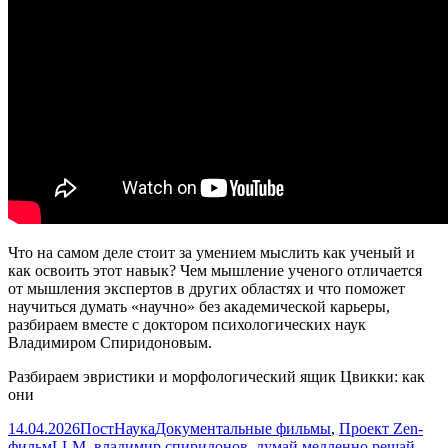
Что на самом деле стоит за умением мыслить как ученый и
как освоить этот навык? Чем мышление ученого отличается
от мышления экспертов в других областях и что поможет
научиться думать «научно» без академической карьеры,
разбираем вместе с доктором психологических наук
Владимиром Спиридоновым.
Разбираем эвристики и морфологический ящик Цвикки: как
они
Опубликовано
Автор
Рубрики
14.04.2026
ПостНаука
Документальные фильмы
,
Проект Zen-
Метки
фильм
LLM
,
владимир спиридонов
,
думай медленно решай