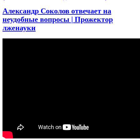
записи
Александр Соколов отвечает на
Ты
неудобные вопросы | Прожектор
себя
не
лженауки
любишь
—
и
вот
почему