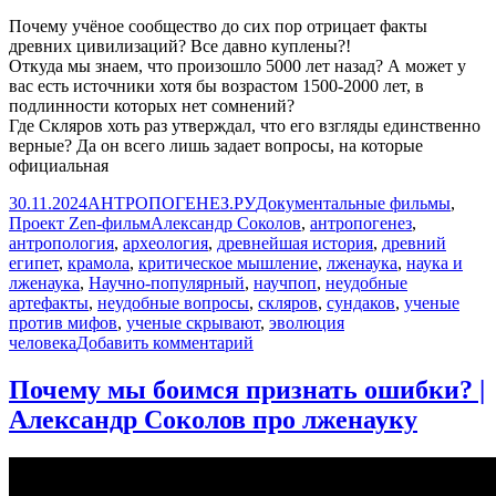
Почему учёное сообщество до сих пор отрицает факты
древних цивилизаций? Все давно куплены?!
Откуда мы знаем, что произошло 5000 лет назад? А может у
вас есть источники хотя бы возрастом 1500-2000 лет, в
подлинности которых нет сомнений?
Где Скляров хоть раз утверждал, что его взгляды единственно
верные? Да он всего лишь задает вопросы, на которые
официальная
Опубликовано
Автор
Рубрики
30.11.2024
АНТРОПОГЕНЕЗ.РУ
Документальные фильмы
,
Метки
Проект Zen-фильм
Александр Соколов
,
антропогенез
,
антропология
,
археология
,
древнейшая история
,
древний
египет
,
крамола
,
критическое мышление
,
лженаука
,
наука и
лженаука
,
Научно-популярный
,
научпоп
,
неудобные
артефакты
,
неудобные вопросы
,
скляров
,
сундаков
,
ученые
против мифов
,
ученые скрывают
,
эволюция
к
человека
Добавить комментарий
записи
Александр
Почему мы боимся признать ошибки? |
Соколов
Александр Соколов про лженауку
отвечает
на
неудобные
вопросы