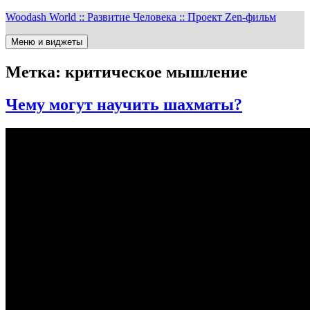
Перейти
Woodash World :: Развитие Человека :: Проект Zen-фильм
к
содержимому
Меню и виджеты
Метка:
критическое мышление
Чему могут научить шахматы?