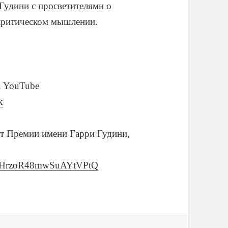
Гудини с просветителями о
 критическом мышлении.
а YouTube
k
рт Премии имени Гарри Гудини,
q4mHrzoR48mwSuAYtVPtQ