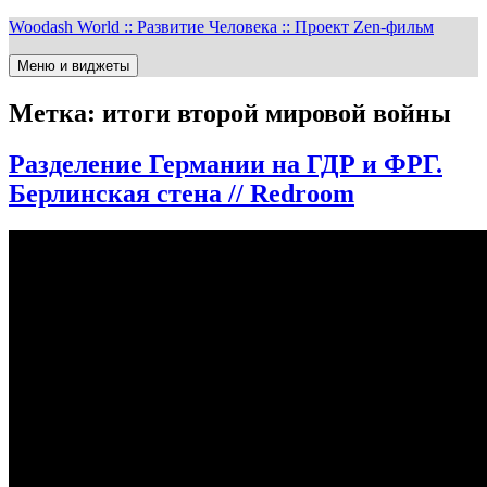
Перейти
Woodash World :: Развитие Человека :: Проект Zen-фильм
к
содержимому
Меню и виджеты
Метка:
итоги второй мировой войны
Разделение Германии на ГДР и ФРГ.
Берлинская стена // Redroom