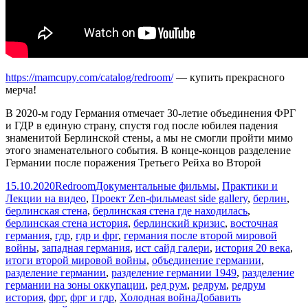
https://mamcupy.com/catalog/redroom/
— купить прекрасного
мерча!
В 2020-м году Германия отмечает 30-летие объединения ФРГ
и ГДР в единую страну, спустя год после юбилея падения
знаменитой Берлинской стены, а мы не смогли пройти мимо
этого знаменательного события. В конце-концов разделение
Германии после поражения Третьего Рейха во Второй
Опубликовано
Автор
Рубрики
15.10.2020
Redroom
Документальные фильмы
,
Практики и
Метки
Лекции на видео
,
Проект Zen-фильм
east side gallery
,
берлин
,
берлинская стена
,
берлинская стена где находилась
,
берлинская стена история
,
берлинский кризис
,
восточная
германия
,
гдр
,
гдр и фрг
,
германия после второй мировой
войны
,
западная германия
,
ист сайд галери
,
история 20 века
,
итоги второй мировой войны
,
объединение германии
,
разделение германии
,
разделение германии 1949
,
разделение
германии на зоны оккупации
,
ред рум
,
редрум
,
редрум
история
,
фрг
,
фрг и гдр
,
Холодная война
Добавить