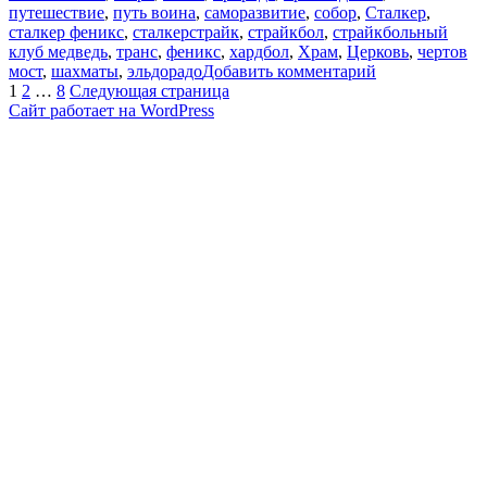
путешествие
,
путь воина
,
саморазвитие
,
собор
,
Сталкер
,
сталкер феникс
,
сталкерстрайк
,
страйкбол
,
страйкбольный
клуб медведь
,
транс
,
феникс
,
хардбол
,
Храм
,
Церковь
,
чертов
к
мост
,
шахматы
,
эльдорадо
Добавить комментарий
Пагинация
Страница
Страница
Страница
записи
1
2
…
8
Следующая страница
ушу
Сайт работает на WordPress
записей
цигун
новокузнецк
июнь
2021