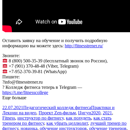
Оставить заявку на обучение и получить подробную
информацию вы можете здесь:
http://fitnesstrener.ru/
Звоните:
8 (800) 500-35-39 (бесплатный звонок по России),
+7 (901) 370-48-48 (Viber, Telegram)
+7-952-370-39-81 (WhatsApp)
Пишите:
?info@fitnesstrener.ru
? Колледж фитнеса теперь в Telegram —
https://t.me/fitnesscollege
Еще больше
Опубликовано
Автор
Рубрики
22.07.2021
Педагогический колледж фитнеса
Практики и
Метки
Лекции на видео
,
Проект Zen-фильм
,
Цигун
2020
,
2021
,
Fitness
,
инструктор по фитнесу
,
как похудеть
,
как стать
тренером по фитнесу
,
как убрать целлюлит
,
лучший тренер по
фитнесу
,
новинка
,
обучение инструкторов
,
обучение тренеров
,