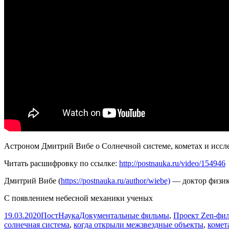
Астроном Дмитрий Вибе о Солнечной системе, кометах и иссл
Читать расшифровку по ссылке:
http://postnauka.ru/video/154946
Дмитрий Вибе (
https://postnauka.ru/author/wiebe)
— доктор физик
С появлением небесной механики ученых
Опубликовано
Автор
Рубрики
19.03.2020
ПостНаука
Документальные фильмы
,
Проект Zen-фи
солнечная система
,
когда открыли межзвездные объекты
,
комет