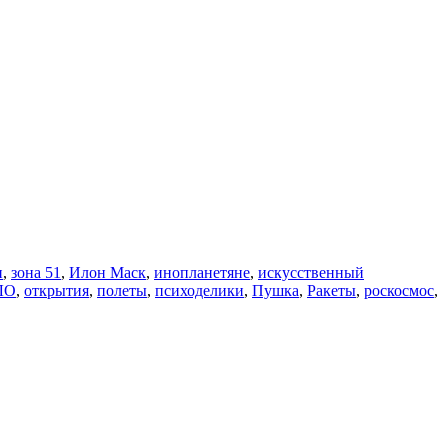
и
,
зона 51
,
Илон Маск
,
инопланетяне
,
искусственный
ЛО
,
открытия
,
полеты
,
психоделики
,
Пушка
,
Ракеты
,
роскосмос
,