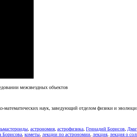
Пушка
едовании межзвездных объектов
о-математических наук, заведующий отделом физики и эволюци
Метки
льм
астероиды
,
астрономия
,
астрофизика
,
Геннадий Борисов
,
Дми
а Борисова
,
кометы
,
лекции по астрономии
,
лекция
,
лекция о со