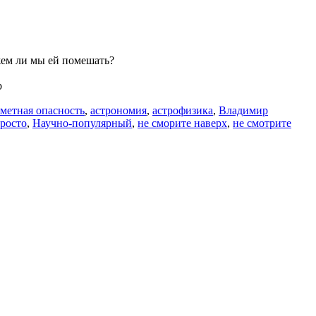
жем ли мы ей помешать?
b
метная опасность
,
астрономия
,
астрофизика
,
Владимир
росто
,
Научно-популярный
,
не сморите наверх
,
не смотрите