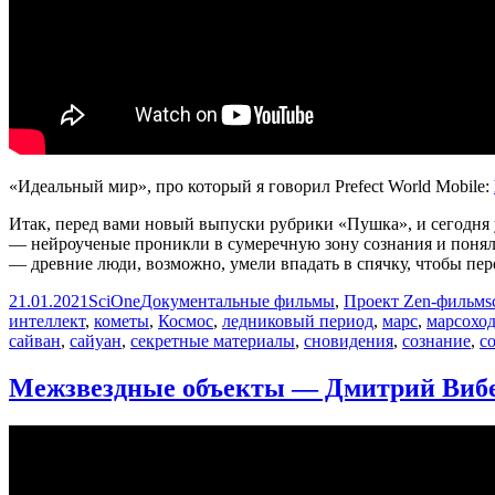
«Идеальный мир», про который я говорил Prefect World Mobile:
Итак, перед вами новый выпуски рубрики «Пушка», и сегодня 
— нейроученые проникли в сумеречную зону сознания и поняли
— древние люди, возможно, умели впадать в спячку, чтобы пе
Опубликовано
Автор
Рубрики
М
21.01.2021
SciOne
Документальные фильмы
,
Проект Zen-фильм
s
интеллект
,
кометы
,
Космос
,
ледниковый период
,
марс
,
марсохо
сайван
,
сайуан
,
секретные материалы
,
сновидения
,
сознание
,
с
Межзвездные объекты — Дмитрий Вибе