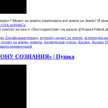
 вверх»? Может ли комета уничтожить всё живое на Земле? И мо
s://clck.ru/H4hGu
ответит на них в «Постскриптуме» на канале @ScienceVideoLa
Метки
кт Zen-фильм
астероид
,
астероид падает на землю
,
астероидно-ко
 падает на землю
,
кометы
,
космическая угроза
,
Космос
,
Космос П
к
авить комментарий
записи
Астроном
ЗОНУ СОЗНАНИЯ» | Пушка
смотрит
«Не
смотрите
вверх».
Дмитрий
Вибе.
Ученые
против
мифов
17-
1