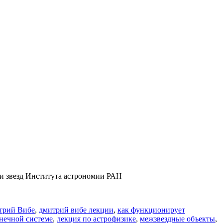
и звезд Института астрономии РАН
трий Вибе
,
дмитрий вибе лекции
,
как функционирует
лнечной системе
,
лекция по астрофизике
,
межзвездные объекты
,