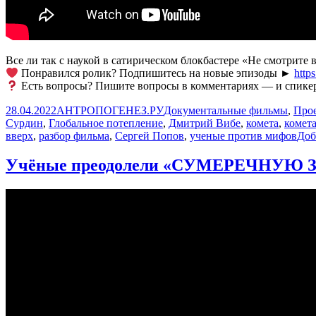
Все ли так с наукой в сатирическом блокбастере «Не смотрите
Понравился ролик? Подпишитесь на новые эпизоды ►
http
Есть вопросы? Пишите вопросы в комментариях — и спикер 
Опубликовано
Автор
Рубрики
28.04.2022
АНТРОПОГЕНЕЗ.РУ
Документальные фильмы
,
Прое
Сурдин
,
Глобальное потепление
,
Дмитрий Вибе
,
комета
,
комета
вверх
,
разбор фильма
,
Сергей Попов
,
ученые против мифов
Доб
Учёные преодолели «СУМЕРЕЧНУЮ 