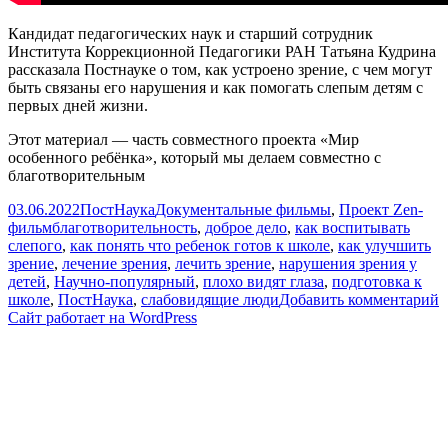
Кандидат педагогических наук и старший сотрудник
Института Коррекционной Педагогики РАН Татьяна Кудрина
рассказала Постнауке о том, как устроено зрение, с чем могут
быть связаны его нарушения и как помогать слепым детям с
первых дней жизни.
Этот материал — часть совместного проекта «Мир
особенного ребёнка», который мы делаем совместно с
благотворительным
Опубликовано
Автор
Рубрики
03.06.2022
ПостНаука
Документальные фильмы
,
Проект Zen-
Метки
фильм
благотворительность
,
доброе дело
,
как воспитывать
слепого
,
как понять что ребенок готов к школе
,
как улучшить
зрение
,
лечение зрения
,
лечить зрение
,
нарушения зрения у
детей
,
Научно-популярный
,
плохо видят глаза
,
подготовка к
к
школе
,
ПостНаука
,
слабовидящие люди
Добавить комментарий
з
Сайт работает на WordPress
Ч
н
з
о
з
/
Т