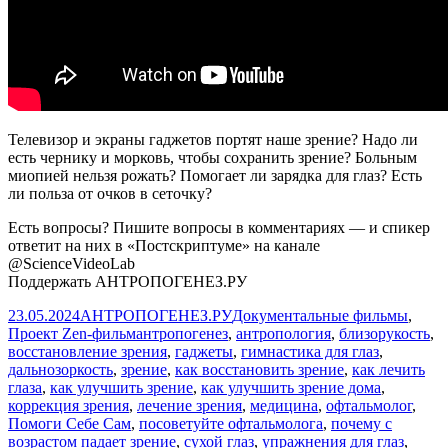
Телевизор и экраны гаджетов портят наше зрение? Надо ли
есть чернику и морковь, чтобы сохранить зрение? Больным
миопией нельзя рожать? Помогает ли зарядка для глаз? Есть
ли польза от очков в сеточку?
Есть вопросы? Пишите вопросы в комментариях — и спикер
ответит на них в «Постскриптуме» на канале
@ScienceVideoLab
Поддержать АНТРОПОГЕНЕЗ.РУ
Опубликовано
Автор
Рубрики
23.05.2024
АНТРОПОГЕНЕЗ.РУ
Документальные фильмы
,
Метки
Проект Zen-фильм
антропогенез
,
антропология
,
близорукость
,
восстановление зрения
,
гаджеты
,
гимнастика для глаз
,
дальнозоркость
,
зрение
,
как восстановить зрение
,
как лечить
глаза
,
как улучшить зрение
,
как улучшить зрение дома
,
коррекция зрения
,
лечение зрения
,
медицина
,
офтальмолог
,
Помоги Себе Сам
,
посоветуйте офтальмолога
,
почему с
возрастом падает зрение
,
сухой глаз
,
упражнения для глаз
,