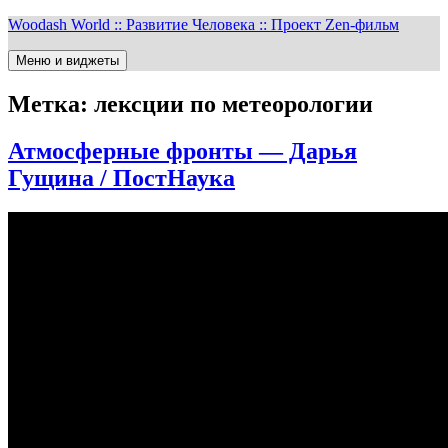
Перейти
Woodash World :: Развитие Человека :: Проект Zen-фильм
к
содержимому
Меню и виджеты
Метка:
лексции по метеорологии
Атмосферные фронты — Дарья
Гущина / ПостНаука