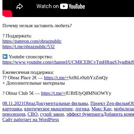
Почему нельзя заставить любить?
? Поддержать:
https://patreon.com/obrazpublic
https://t.me/obrazpublic/532
Youtube спонсорство:
https://www.youtube.com/channel/UCMICEBCvTmHRqqS3yadbkfQ
Ежемесячная поддержка:
?‍? Obraz Place 2€ —
https://t.me/+
SzfhLr0izbYzZmQy
+ Дополнительные материалы
? Obraz Club 5€ —
https://t.me/+
fUBfEfyQ8MNiOWYy
Опубликовано
Автор
Рубрики
Ме
08.11.2021
Obraz
Документальные фильмы
,
Проект Zen-фильм
Ob
картошка
,
критическое мышление
,
логика
,
Макс Кац
,
мобилиза
революция
,
СВО
,
сухой закон
,
эффект бумеранга
Добавить ком
Сайт работает на WordPress