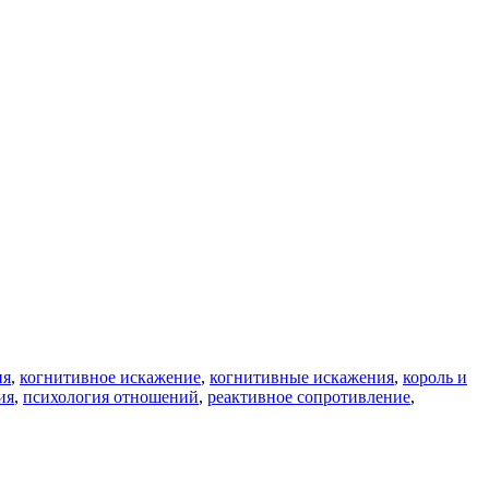
ия
,
когнитивное искажение
,
когнитивные искажения
,
король и
ия
,
психология отношений
,
реактивное сопротивление
,