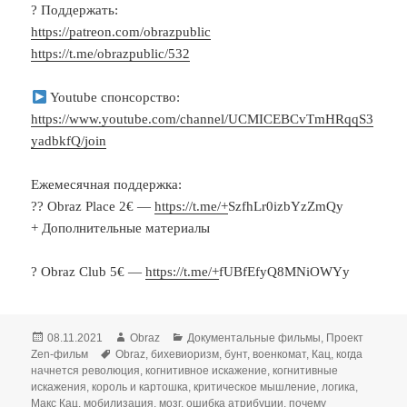
? Поддержать:
https://patreon.com/obrazpublic
https://t.me/obrazpublic/532
Youtube спонсорство:
https://www.youtube.com/channel/UCMICEBCvTmHRqqS3
yadbkfQ/join
Ежемесячная поддержка:
?‍? Obraz Place 2€ —
https://t.me/+
SzfhLr0izbYzZmQy
+ Дополнительные материалы
? Obraz Club 5€ —
https://t.me/+
fUBfEfyQ8MNiOWYy
Опубликовано
Автор
Рубрики
08.11.2021
Obraz
Документальные фильмы
,
Проект
Метки
Zen-фильм
Obraz
,
бихевиоризм
,
бунт
,
военкомат
,
Кац
,
когда
начнется революция
,
когнитивное искажение
,
когнитивные
искажения
,
король и картошка
,
критическое мышление
,
логика
,
Макс Кац
,
мобилизация
,
мозг
,
ошибка атрибуции
,
почему