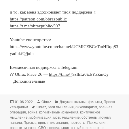
и то, как меня вдохновляет твоя поддержка ?:
https://patreon.com/obrazpublic
https://t.me/obrazpublic/507
Youtube спонсорство:
https://www.youtube.com/channel/UCMICEBCvTmHRqqS3
yadbkfQ/join
Ежемесячная поддержка в Telegram:
?‍? Obraz Place 2€ —
https://t.me/+
SzfhLr0izbYzZmQy
+ Дополнительные
Опубликовано
Автор
Рубрики
01.06.2022
Obraz
Документальные фильмы
,
Проект
Метки
Zen-фильм
Obraz
,
баги мышления
,
бихевиоризм
,
военная
операция
,
война
,
когнитивные искажения
,
критическое
мышление
,
мобилизация
,
мозг
,
мышление
,
обстрелы
,
почему
напали
,
Призыв
,
проклятие знания
,
протесты
,
Психология
,
разрыв эмпатии
,
СВО
,
специальная
,
сытый голодного не