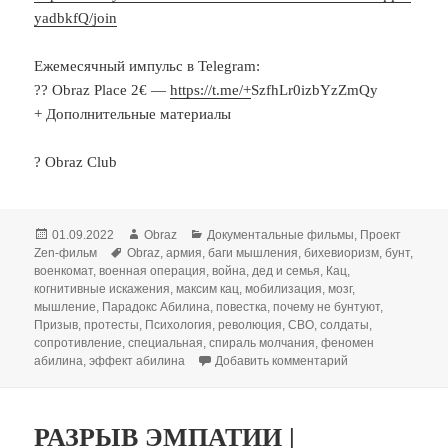
yadbkfQ/join
Ежемесячный импульс в Telegram:
?‍? Obraz Place 2€ —
https://t.me/+
SzfhLr0izbYzZmQy
+ Дополнительные материалы
? Obraz Club
Опубликовано
Автор
Рубрики
01.09.2022
Obraz
Документальные фильмы
,
Проект
Метки
Zen-фильм
Obraz
,
армия
,
баги мышления
,
бихевиоризм
,
бунт
,
военкомат
,
военная операция
,
война
,
дед и семья
,
Кац
,
когнитивные искажения
,
максим кац
,
мобилизация
,
мозг
,
мышление
,
Парадокс Абилина
,
повестка
,
почему не бунтуют
,
Призыв
,
протесты
,
Психология
,
революция
,
СВО
,
солдаты
,
сопротивление
,
специальная
,
спираль молчания
,
феномен
к записи ПАРАДО
абилина
,
эффект абилина
Добавить комментарий
РАЗРЫВ ЭМПАТИИ |