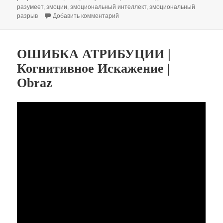
разумеет
,
эмоции
,
эмоциональный интеллект
,
эмоциональный
к записи РАЗРЫВ ЭМПАТИИ | Когнит
разрыв
Добавить комментарий
ОШИБКА АТРИБУЦИИ |
Когнитивное Искажение |
Obraz