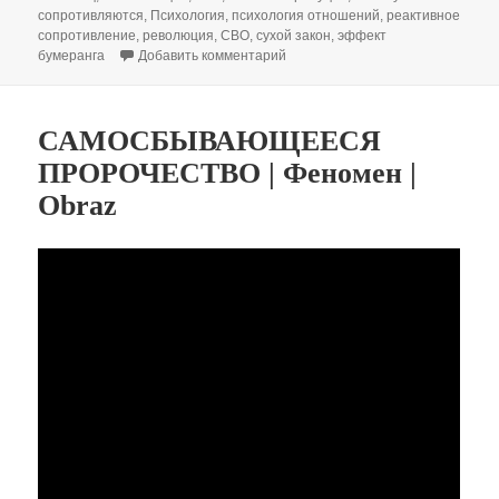
сопротивляются
,
Психология
,
психология отношений
,
реактивное
сопротивление
,
революция
,
СВО
,
сухой закон
,
эффект
к записи РЕАКТИВНОЕ СОПРОТИВ
бумеранга
Добавить комментарий
САМОСБЫВАЮЩЕЕСЯ
ПРОРОЧЕСТВО | Феномен |
Obraz