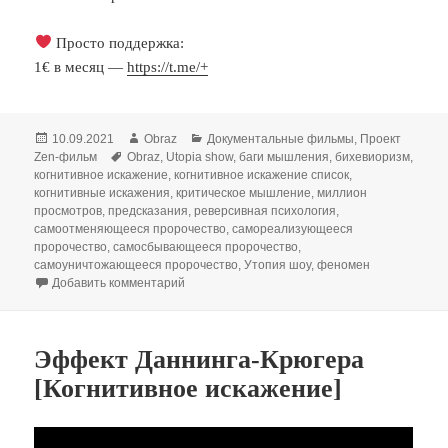
Просто поддержка:
1€ в месяц —
https://t.me/+
Опубликовано
Автор
Рубрики
10.09.2021
Obraz
Документальные фильмы
,
Проект
Метки
Zen-фильм
Obraz
,
Utopia show
,
баги мышления
,
бихевиоризм
,
когнитивное искажение
,
когнитивное искажение список
,
когнитивные искажения
,
критическое мышление
,
миллион
просмотров
,
предсказания
,
реверсивная психология
,
самоотменяющееся пророчество
,
самореализующееся
пророчество
,
самосбывающееся пророчество
,
самоуничтожающееся пророчество
,
Утопия шоу
,
феномен
к записи САМОСБЫВАЮЩЕЕСЯ ПРОРОЧЕСТВО
Добавить комментарий
Эффект Даннинга-Крюгера
[Когнитивное искажение]