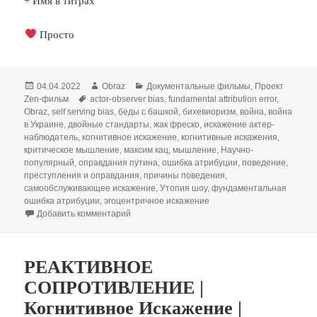
+ Имя в титрах
Просто
Опубликовано
Автор
Рубрики
04.04.2022
Obraz
Документальные фильмы
,
Проект
Метки
Zen-фильм
actor-observer bias
,
fundamental attribution error
,
Obraz
,
self serving bias
,
беды с башкой
,
бихевиоризм
,
война
,
война
в Украине
,
двойные стандарты
,
жак фреско
,
искажение актер-
наблюдатель
,
когнитивное искажение
,
когнитивные искажения
,
критическое мышление
,
максим кац
,
мышление
,
Научно-
популярный
,
оправдания путина
,
ошибка атрибуции
,
поведение
,
преступления и оправдания
,
причины поведения
,
самообслуживающее искажение
,
Утопия шоу
,
фундаментальная
ошибка атрибуции
,
эгоцентричное искажение
к записи ОШИБКА АТРИБУЦИИ | Когнитивное 
Добавить комментарий
РЕАКТИВНОЕ
СОПРОТИВЛЕНИЕ |
Когнитивное Искажение |