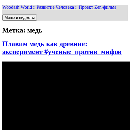
Перейти
Woodash World :: Развитие Человека :: Проект Zen-фильм
к
содержимому
Меню и виджеты
Метка:
медь
Плавим медь как древние:
эксперимент #ученые_против_мифов