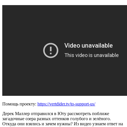
древние:
эксперимент
#ученые_против_мифов
Помощь проекту:
https://vertdider.tv/to-support-us/
Дерек Маллер отправился в Юту рассмотреть поближе
загадочные озера разных оттенков голубого и зелёного.
Откуда они взялись и зачем нужны? Из видео узнаем ответ на