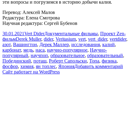
эти вопросы и погрузимся в историю добычи калия.
Перевод: Алексей Малов
Редактура: Елена Смотрова
Научная редактура: Сергей Бубенов
Опубликовано
Автор
Рубрики
30.01.2021
Vert Dider
Документальные фильмы
,
Проект Zen-
Метки
фильм
Derek Muller
,
dider
,
Veritasium
,
vert
,
vert_dider
,
vertdider
,
азот
,
Вашингтон
,
Дерек Маллер
,
исследования
,
калий
,
карбонат
,
медь
,
наса
,
научно-популярное
,
Научно-
популярный
,
научпоп
,
образовательное
,
образовательный
,
Побединский
,
поташ
,
Роберт Сапольски
,
Топа
,
физика
,
к
фосфор
,
химия
,
ян топлес
,
Япония
Добавить комментарий
запис
Сайт работает на WordPress
Откуд
в
пусты
разно
пруды
[Verit