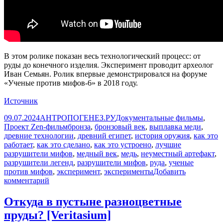
В этом ролике показан весь технологический процесс: от
руды до конечного изделия. Эксперимент проводит археолог
Иван Семьян. Ролик впервые демонстрировался на форуме
«Ученые против мифов-6» в 2018 году.
Источник
Опубликовано
Автор
Рубрики
09.07.2024
АНТРОПОГЕНЕЗ.РУ
Документальные фильмы
,
Метки
Проект Zen-фильм
бронза
,
бронзовый век
,
выплавка меди
,
древние технологии
,
древний египет
,
история оружия
,
как это
работает
,
как это сделано
,
как это устроено
,
лучшие
разрушители мифов
,
медный век
,
медь
,
неуместный артефакт
,
разрушители легенд
,
разрушители мифов
,
руда
,
ученые
против мифов
,
эксперимент
,
эксперименты
Добавить
к
комментарий
записи
Плавим
Откуда в пустыне разноцветные
медь
пруды? [Veritasium]
как