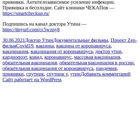
прививки. Антителозависимое усиление инфекции.
Прививка и бесплодие. Сайт клиники ЧЕКАПов —
https://smartcheckup.ru/
Подпишись на канал доктора Утина —
https://tinyurl.com/cc5wzny8
Опубликовано
Автор
Рубрики
30.06.2021
Доктор Утин
Документальные фильмы
,
Проект Zen-
Метки
фильм
Covid19
,
вакцина
,
вакцина от коронавируса
,
вакцинация
,
вакцинация от коронавируса
,
доктор утин
,
кардиопоэт
,
ковид
,
коронавирус
,
массовая вакцинация
,
обязательная вакцинация
,
обязательная вакцинация в россии
,
обязательная вакцинация от коронавируса
,
пандемия
,
к
прививки
,
спутник
,
спутник v
,
утин
Добавить комментарий
зап
Сайт работает на WordPress
Вак
от
Covi
19.
Ми
и
пру