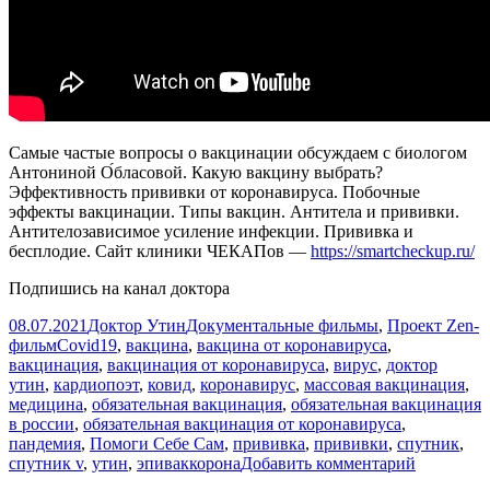
Самые частые вопросы о вакцинации обсуждаем с биологом
Антониной О́бласовой. Какую вакцину выбрать?
Эффективность прививки от коронавируса. Побочные
эффекты вакцинации. Типы вакцин. Антитела и прививки.
Антителозависимое усиление инфекции. Прививка и
бесплодие. Сайт клиники ЧЕКАПов —
https://smartcheckup.ru/
Подпишись на канал доктора
Опубликовано
Автор
Рубрики
08.07.2021
Доктор Утин
Документальные фильмы
,
Проект Zen-
Метки
фильм
Covid19
,
вакцина
,
вакцина от коронавируса
,
вакцинация
,
вакцинация от коронавируса
,
вирус
,
доктор
утин
,
кардиопоэт
,
ковид
,
коронавирус
,
массовая вакцинация
,
медицина
,
обязательная вакцинация
,
обязательная вакцинация
в россии
,
обязательная вакцинация от коронавируса
,
пандемия
,
Помоги Себе Сам
,
прививка
,
прививки
,
спутник
,
к
спутник v
,
утин
,
эпиваккорона
Добавить комментарий
записи