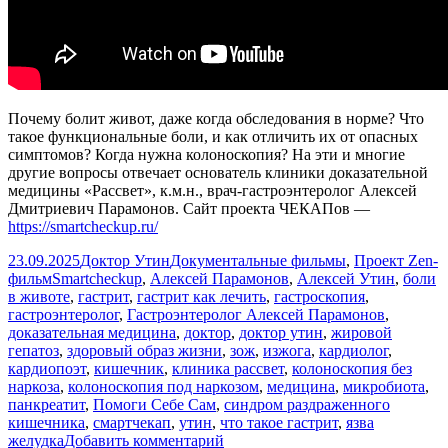
Почему болит живот, даже когда обследования в норме? Что
такое функциональные боли, и как отличить их от опасных
симптомов? Когда нужна колоноскопия? На эти и многие
другие вопросы отвечает основатель клиники доказательной
медицины «Рассвет», к.м.н., врач-гастроэнтеролог Алексей
Дмитриевич Парамонов. Сайт проекта ЧЕКАПов —
https://smartcheckup.ru/
Опубликовано
Автор
Рубрики
23.09.2025
Доктор Утин
Документальные фильмы
,
Проект Zen-
Метки
фильм
Smartcheckup
,
Алексей Парамонов
,
Алексей Утин
,
боли
в животе
,
гастрит
,
гастрит как лечить
,
гастроскопия
,
гастроэнтеролог
,
Гастроэнтеролог Алексей Парамонов
,
доказательная медицина
,
доктор
,
доктор утин
,
жировой
гепатоз
,
здоровый образ жизни
,
зож
,
изжога
,
кардиолог
,
кардиопоэт
,
кишечник
,
клиника рассвет
,
колоноскопия без
наркоза
,
колоноскопия под наркозом
,
медицина
,
микробиота
,
панкреатит
,
Помоги Себе Сам
,
синдром раздраженного
кишечника
,
смартчекап
,
утин
,
что такое гастрит
,
язва
к
желудка
Добавить комментарий