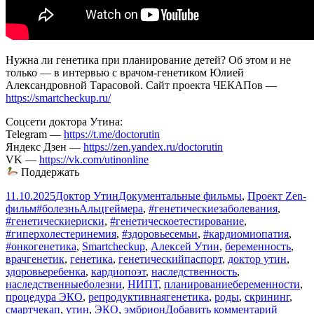
Нужна ли генетика при планирование детей? Об этом и не
только — в интервью с врачом-генетиком Юлией
Александровной Тарасовой. Сайт проекта ЧЕКАПов —
https://smartcheckup.ru/
Соцсети доктора Утина:
Telegram —
https://t.me/doctorutin
Яндекс Дзен —
https://zen.yandex.ru/doctorutin
VK —
https://vk.com/utinonline
Поддержать
Опубликовано
Автор
Рубрики
11.10.2025
Доктор Утин
Документальные фильмы
,
Проект Zen-
Метки
фильм
#болезньАльцгеймера
,
#генетическиезаболевания
,
#генетическиериски
,
#генетическоетестирование
,
#гиперхолестеринемия
,
#здоровьесемьи
,
#кардиомиопатия
,
#онкогенетика
,
Smartcheckup
,
Алексей Утин
,
беременность
,
врачгенетик
,
генетика
,
генетическийпаспорт
,
доктор утин
,
здоровьеребенка
,
кардиопоэт
,
наследственность
,
наследственныеболезни
,
НИПТ
,
планированиебеременности
,
процедура ЭКО
,
репродуктивнаягенетика
,
роды
,
скрининг
,
к
смартчекап
,
утин
,
ЭКО
,
эмбрион
Добавить комментарий