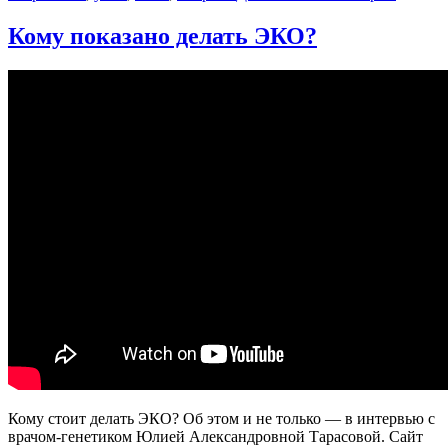
записи
Почему
Кому показано делать ЭКО?
генети
стала
так
важна?
Кому стоит делать ЭКО? Об этом и не только — в интервью с
врачом-генетиком Юлией Александровной Тарасовой. Сайт