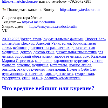
https://smartcheckup.ru/
или по телефону +79296727281
Поддержать канал на Boosty —
https://boosty.to/doctorutin
Соцсети доктора Утина:
Telegram —
https://t.me/doctorutin
Яндекс Дзен —
https://zen.yandex.ru/doctorutin
VK —
Опубликовано
Автор
Рубрики
20.09.2025
Доктор Утин
Документальные фильмы
,
Проект Zen-
Метки
фильм
Smartcheckup
,
Алексей Утин
,
астма
,
бронхиальная
астма
,
вейпинг
,
диагностика рака легких
,
доказательная
медицина
,
доктор
,
доктор утин
,
дыхательная гимнастика для
легких
,
здоровый образ жизни
,
здоровье легких
,
зож
,
Казакова
Марина Сергеевна
,
кардиолог
,
кардиопоэт
,
курение
,
курение
убивает
,
лечение
,
медицина
,
метастазы
,
ночное апноэ
,
одышка
,
отказ от курения
,
пневмония
,
Помоги Себе Сам
,
пульмонолог
,
рак легких
,
саркоидоз легких
,
смартчекап
,
к
туберкулез
,
утин
,
ХОБЛ
Добавить комментарий
записи
Как
Что вреднее вейпинг или курение?
защитить
свои
легкие?