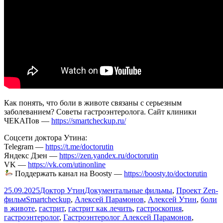
Как понять, что боли в животе связаны с серьезным
заболеванием? Советы гастроэнтеролога. Сайт клиники
ЧЕКАПов —
https://smartcheckup.ru/
Соцсети доктора Утина:
Telegram —
https://t.me/doctorutin
Яндекс Дзен —
https://zen.yandex.ru/doctorutin
VK —
https://vk.com/utinonline
Поддержать канал на Boosty —
https://boosty.to/doctorutin
Опубликовано
Автор
Рубрики
25.09.2025
Доктор Утин
Документальные фильмы
,
Проект Zen-
Метки
фильм
Smartcheckup
,
Алексей Парамонов
,
Алексей Утин
,
боли
в животе
,
гастрит
,
гастрит как лечить
,
гастроскопия
,
гастроэнтеролог
,
Гастроэнтеролог Алексей Парамонов
,