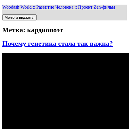
Перейти
Woodash World :: Развитие Человека :: Проект Zen-фильм
к
содержимому
Меню и виджеты
Метка:
кардиопоэт
Почему генетика стала так важна?