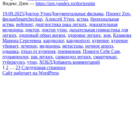
Яндекс Дзен —
https://zen.yandex.ru/doctorutin
Опубликовано
Автор
Рубрики
19.09.2025
Доктор Утин
Документальные фильмы
,
Проект Zen-
Метки
фильм
Smartcheckup
,
Алексей Утин
,
астма
,
бронхиальная
астма
,
вейпинг
,
диагностика рака легких
,
доказательная
медицина
,
доктор
,
доктор утин
,
дыхательная гимнастика для
легких
,
здоровый образ жизни
,
здоровье легких
,
зож
,
Казакова
Марина Сергеевна
,
кардиолог
,
кардиопоэт
,
курение
,
курение
убивает
,
лечение
,
медицина
,
метастазы
,
ночное апноэ
,
одышка
,
отказ от курения
,
пневмония
,
Помоги Себе Сам
,
пульмонолог
,
рак легких
,
саркоидоз легких
,
смартчекап
,
к
туберкулез
,
утин
,
ХОБЛ
Добавить комментарий
Пагинация
Страница
Страница
Страница
записи
1
2
…
23
Следующая страница
Что
Сайт работает на WordPress
записей
вреднее
вейпинг
или
курение?