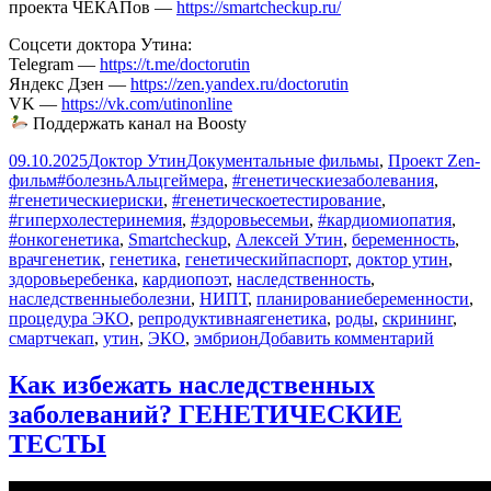
проекта ЧЕКАПов —
https://smartcheckup.ru/
Соцсети доктора Утина:
Telegram —
https://t.me/doctorutin
Яндекс Дзен —
https://zen.yandex.ru/doctorutin
VK —
https://vk.com/utinonline
Поддержать канал на Boosty
Опубликовано
Автор
Рубрики
09.10.2025
Доктор Утин
Документальные фильмы
,
Проект Zen-
Метки
фильм
#болезньАльцгеймера
,
#генетическиезаболевания
,
#генетическиериски
,
#генетическоетестирование
,
#гиперхолестеринемия
,
#здоровьесемьи
,
#кардиомиопатия
,
#онкогенетика
,
Smartcheckup
,
Алексей Утин
,
беременность
,
врачгенетик
,
генетика
,
генетическийпаспорт
,
доктор утин
,
здоровьеребенка
,
кардиопоэт
,
наследственность
,
наследственныеболезни
,
НИПТ
,
планированиебеременности
,
процедура ЭКО
,
репродуктивнаягенетика
,
роды
,
скрининг
,
к
смартчекап
,
утин
,
ЭКО
,
эмбрион
Добавить комментарий
записи
Кому
Как избежать наследственных
показа
заболеваний? ГЕНЕТИЧЕСКИЕ
делать
ЭКО?
ТЕСТЫ