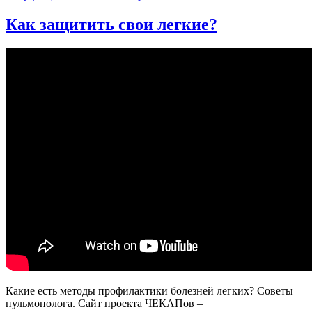
записи
ПОЧЕМУ
Как защитить свои легкие?
БОЛИТ
ЖИВОТ?
Разбираемся
с
гастроэнтерологом
Какие есть методы профилактики болезней легких? Советы
пульмонолога. Сайт проекта ЧЕКАПов –