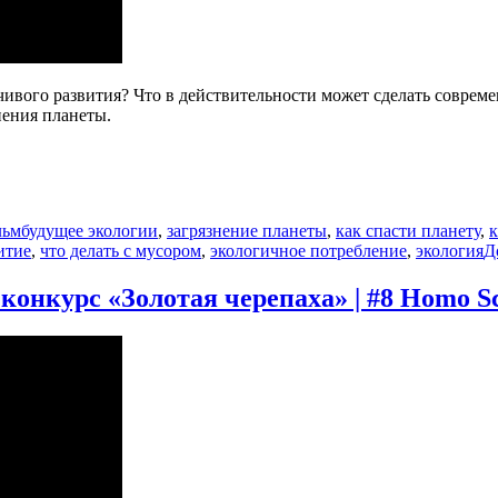
йчивого развития? Что в действительности может сделать совре
нения планеты.
Метки
льм
будущее экологии
,
загрязнение планеты
,
как спасти планету
,
к
итие
,
что делать с мусором
,
экологичное потребление
,
экология
Д
конкурс «Золотая черепаха» | #8 Homo Sc