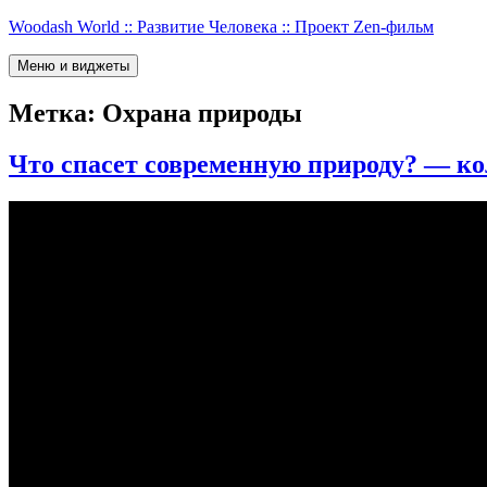
Перейти
Woodash World :: Развитие Человека :: Проект Zen-фильм
к
содержимому
Меню и виджеты
Метка:
Охрана природы
Что спасет современную природу? — к