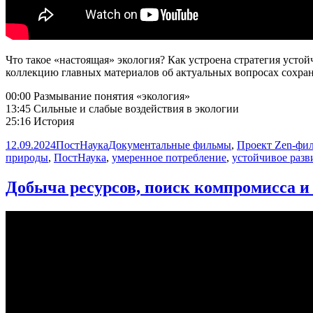
Что такое «настоящая» экология? Как устроена стратегия усто
коллекцию главных материалов об актуальных вопросах сохра
00:00 Размывание понятия «экология»
13:45 Сильные и слабые воздействия в экологии
25:16 История
Опубликовано
Автор
Рубрики
12.09.2024
ПостНаука
Документальные фильмы
,
Проект Zen-фи
природы
,
ПостНаука
,
умеренное потребление
,
устойчивое разв
Добыча ресурсов, поиск компромисса и 