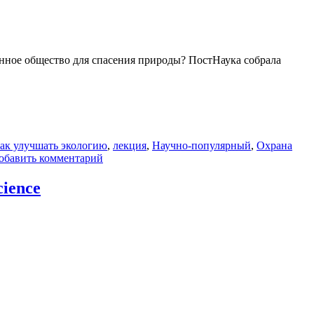
менное общество для спасения природы? ПостНаука собрала
ак улучшать экологию
,
лекция
,
Научно-популярный
,
Охрана
к
обавить комментарий
записи
Что
ience
спасет
современную
природу?
—
коллекция
на
ПостНауке