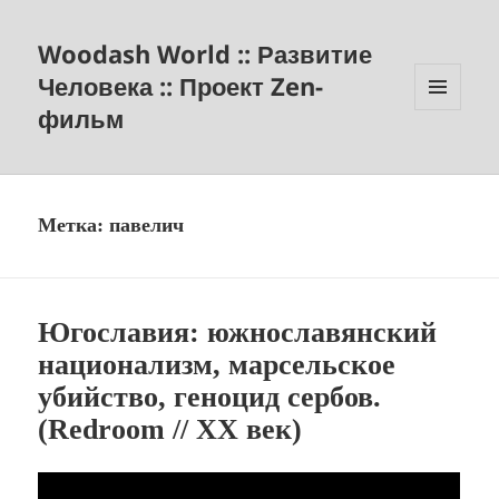
Woodash World :: Развитие
Человека :: Проект Zen-
фильм
МЕНЮ
И
ВИДЖЕТЫ
Метка:
павелич
Югославия: южнославянский
национализм, марсельское
убийство, геноцид сербов.
(Redroom // XX век)