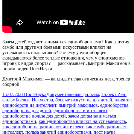
Зачем детей отдают заниматься единоборствами? Как занятия
самбо или другими боевыми искусствами влияют на
успеваемость школьников? Почему у единоборцев
складываются более теплые отношения, чем у спортсменов
игровых видов спорта? — рассказывает Дмитрий Максимов в
новом видео ПостНаука.
Дмитрий Максимов — кандидат педагогических наук, тренер
сборной
Опубликовано
Автор
Рубрики
15.07.2021
ПостНаука
Документальные фильмы
,
Проект Zen-
Метки
фильм
Боевые Искусства
,
боевые искусства для детей
,
влияние
единоборств на интеллект
,
дмитрий максимов
,
единоборства
,
единоборства для детей
,
единоборства и интеллект
,
единоборства польза для детей
,
зачем детям заниматься
единоборствами
,
как единоборства влияют на успеваемость
,
как единоборства развивают интеллект
,
как самбо развивает
интеллект
,
польза занятий единоборствами
,
пост наука
,