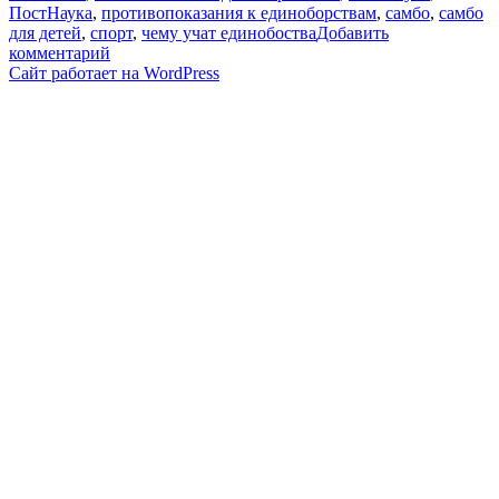
ПостНаука
,
противопоказания к единоборствам
,
самбо
,
самбо
для детей
,
спорт
,
чему учат единобоства
Добавить
к
комментарий
записи
Сайт работает на WordPress
Зачем
изучать
боевые
искусства?
—
Дмитрий
Максимов
/
ПостНаука