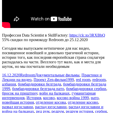
Профессия Data Scientist в SkillFactory:
https://clc.to/3RXBbQ
55% скидки по промокоду Redroom до 25.12.2020
Сегодня мы выпускаем нетипичное для нас видео,
посвященное новейшей и довольно трагичной истории,
истории того, как последняя европейская страна соцлагеря
распадалась на части. Веселого тут мало, как и места для
шуток, но мы посчитали необходимым
Опубликовано
Автор
Рубрики
16.12.2020
Redroom
Документальные фильмы
,
Практики и
Метки
Лекции на видео
,
Проект Zen-фильм
1999
,
red room
,
redroom
,
албания
,
бомбардировки белграда
,
бомбардировки белграда
1999
,
бомбардировки белграда нато
,
бомбардировки сербии
,
бросок на приштину
,
войн на балканах
,
гуманитарная
интервенция
,
История
,
косово
,
косово война 1999
,
нато
,
новейшая история
,
отделение косова
,
отделение косово
,
развал югославии
,
распад югославии
,
распад югославии и
война на балканах
,
ред рум
,
редрум
,
редрум история
,
сербия
,