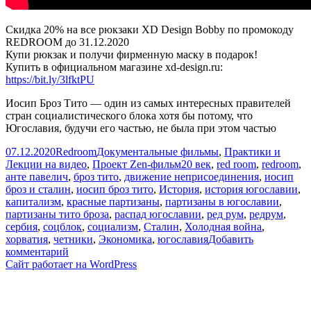
Скидка 20% на все рюкзаки XD Design Bobby по промокоду
REDROOM до 31.12.2020
Купи рюкзак и получи фирменную маску в подарок!
Купить в официальном магазине xd-design.ru:
https://bit.ly/3lfktPU
Иосип Броз Тито — один из самых интересных правителей
стран социалистического блока хотя бы потому, что
Югославия, будучи его частью, не была при этом частью
Опубликовано
Автор
Рубрики
07.12.2020
Redroom
Документальные фильмы
,
Практики и
Метки
Лекции на видео
,
Проект Zen-фильм
20 век
,
red room
,
redroom
,
анте павелич
,
броз тито
,
движение неприсоединения
,
иосип
броз и сталин
,
иосип броз тито
,
История
,
история югославии
,
капитализм
,
красные партизаны
,
партизаны в югославии
,
партизаны тито броза
,
распад югославии
,
ред рум
,
редрум
,
сербия
,
соцблок
,
социализм
,
Сталин
,
Холодная война
,
хорватия
,
четники
,
Экономика
,
югославия
Добавить
к
комментарий
записи
Сайт работает на WordPress
Социалистическая
Югославия
при