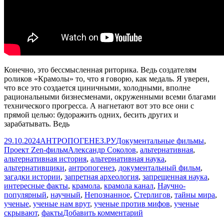
Конечно, это бессмысленная риторика. Ведь создателям
роликов «Крамолы» то, что я говорю, как медаль. Я уверен,
что все это создается циничными, холодными, вполне
рациональными бизнесменами, окруженными всеми благами
технического прогресса. А нагнетают вот это все они с
прямой целью: будоражить одних, бесить других и
зарабатывать. Ведь
Опубликовано
Автор
Рубрики
29.10.2024
АНТРОПОГЕНЕЗ.РУ
Документальные фильмы
,
Метки
Проект Zen-фильм
Александр Соколов
,
альтернативная
,
альтернативная история
,
альтернативная наука
,
альтернативщики
,
антропогенез
,
документальный фильм
,
загадки истории
,
запретная археология
,
запрещенная наука
,
интересные факты
,
крамола
,
крамола канал
,
Научно-
популярный
,
научный
,
Непознанное
,
Стерлигов
,
тайны мира
,
ученые
,
ученые нам врут
,
ученые против мифов
,
ученые
к
скрывают
,
факты
Добавить комментарий
записи