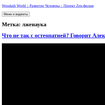
Перейти
Woodash World :: Развитие Человека :: Проект Zen-фильм
к
содержимому
Меню и виджеты
Метка:
лженаука
Что не так с остеопатией? Говорит Ал