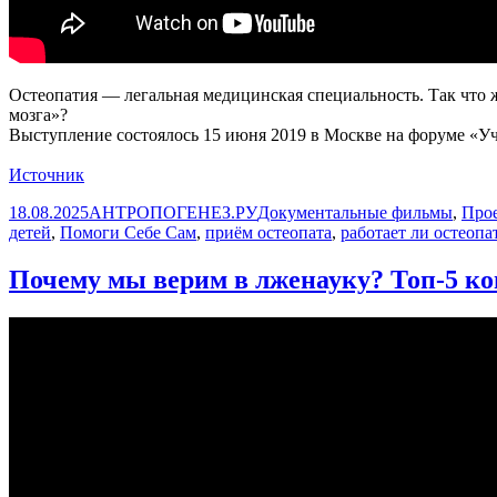
Остеопатия — легальная медицинская специальность. Так что ж
мозга»?
Выступление состоялось 15 июня 2019 в Москве на форуме «У
Источник
Опубликовано
Автор
Рубрики
18.08.2025
АНТРОПОГЕНЕЗ.РУ
Документальные фильмы
,
Прое
детей
,
Помоги Себе Сам
,
приём остеопата
,
работает ли остеопа
Почему мы верим в лженауку? Топ-5 ко