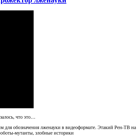
ответ
альт
Соко
vs
«Эпо
недо
|
Друг
стор
залось, что это…
м для обозначения лженауки в видеоформате. Этакий Рен-ТВ на
роботы-мутанты, злобные историки