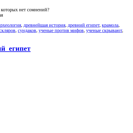
и которых нет сомнений?
ая
археология
,
древнейшая история
,
древний египет
,
крамола
,
скляров
,
сундаков
,
ученые против мифов
,
ученые скрывают
,
ий_египет