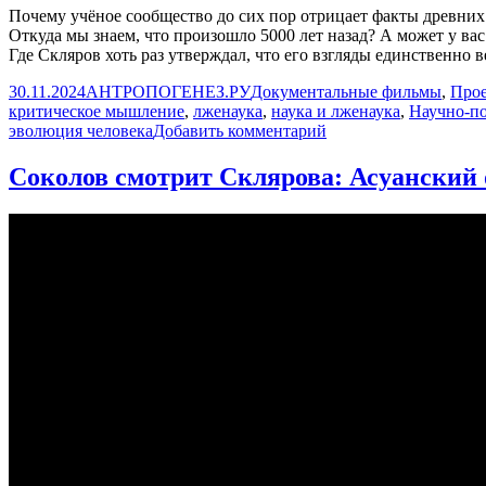
Почему учёное сообщество до сих пор отрицает факты древни
Откуда мы знаем, что произошло 5000 лет назад? А может у вас
Где Скляров хоть раз утверждал, что его взгляды единственно 
Опубликовано
Автор
Рубрики
30.11.2024
АНТРОПОГЕНЕЗ.РУ
Документальные фильмы
,
Прое
критическое мышление
,
лженаука
,
наука и лженаука
,
Научно-п
к
эволюция человека
Добавить комментарий
записи
Александр
Соколов смотрит Склярова: Асуанский
Соколов
отвечает
на
неудобные
вопросы
|
Прожектор
лженауки