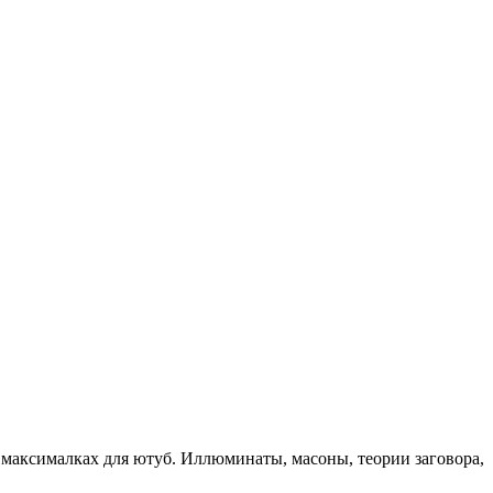
ить
ернативщику?
лов
ха
верия»
ая
она
 максималках для ютуб. Иллюминаты, масоны, теории заговора,