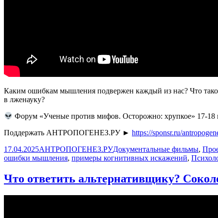
Каким ошибкам мышления подвержен каждый из нас? Что такое
в лженауку?
Форум «Ученые против мифов. Осторожно: хрупкое» 17-18
Поддержать АНТРОПОГЕНЕЗ.РУ ►
https://sponsr.ru/antropogen
Опубликовано
Автор
Рубрики
17.04.2025
АНТРОПОГЕНЕЗ.РУ
Документальные фильмы
,
Прое
ошибки мышления
,
примеры когнитивных искажений
,
Психол
Что ответить альтернативщику? Соколов