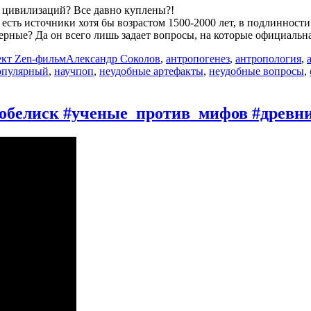
х цивилизаций? Все давно куплены?!
 есть источники хотя бы возрастом 1500-2000 лет, в подлинност
верные? Да он всего лишь задает вопросы, на которые официальн
Метки
кт Zen-фильм
Александр Соколов
,
антропогенез
,
антропология
,
опулярный
,
научпоп
,
неудобные артефакты
,
неудобные вопросы
,
 обелиск #ученые_против_мифов #древн