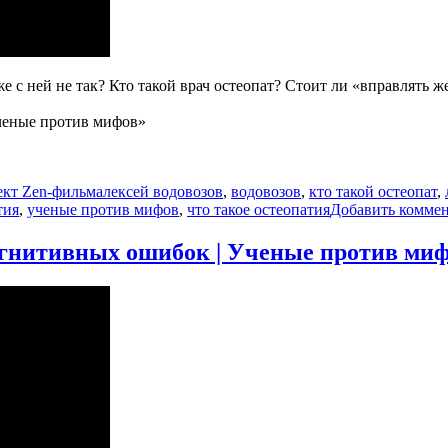
е с ней не так? Кто такой врач остеопат? Стоит ли «вправлять
ченые против мифов»
Метки
кт Zen-фильм
алексей водовозов
,
водовозов
,
кто такой остеопат
,
тия
,
ученые против мифов
,
что такое остеопатия
Добавить комме
гнитивных ошибок | Ученые против мифо