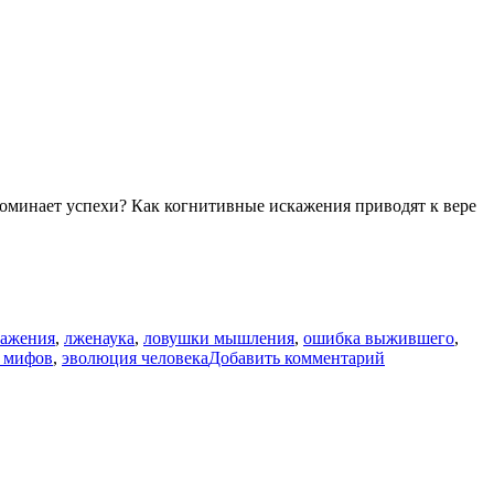
оминает успехи? Как когнитивные искажения приводят к вере
кажения
,
лженаука
,
ловушки мышления
,
ошибка выжившего
,
к
 мифов
,
эволюция человека
Добавить комментарий
записи
Почему
мы
верим
в
лженауку?