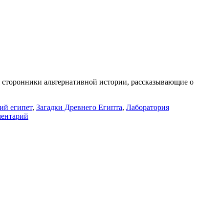
ий египет
,
Загадки Древнего Египта
,
Лаборатория
к
ментарий
записи
Соколов
смотрит
Склярова:
Асуанский
обелиск
#ученые_против_мифов
#древний_египет