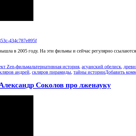
-853c-434c787e895f
Метки
кт Zen-фильм
альтернативная история
,
асуанский обелиск
,
древн
кляров андрей
,
скляров пирамиды
,
тайны истории
Добавить ком
Александр Соколов про лженауку