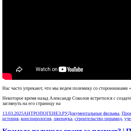
Нас часто упрекают, что мы ведем полемику со сторонниками «
Некоторое время назад Александр Соколов встретился с создате
заглянуть на его страницу на
Опубликовано
Автор
Рубрики
13.03.2025
АНТРОПОГЕНЕЗ.РУ
Документальные фильмы
,
Прое
история
,
конспирология
,
лженаука
,
строительство пирамид
,
уч
Крамола получила грант за плагиат? |