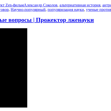
Метки
кт Zen-фильм
Александр Соколов
,
альтернативная история
,
антр
говор
,
Научно-популярный
,
популяризация науки
,
ученые проти
ные вопросы | Прожектор лженауки