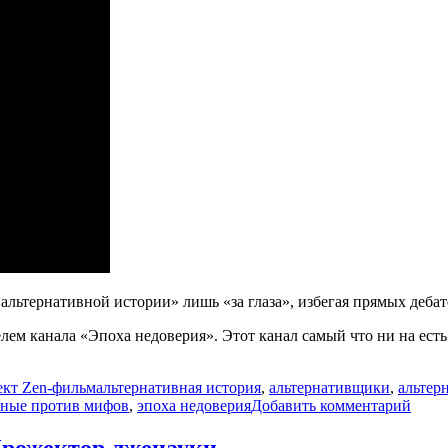
альтернативной истории» лишь «за глаза», избегая прямых дебат
лем канала «Эпоха недоверия». Этот канал самый что ни на есть
Метки
кт Zen-фильм
альтернативная история
,
альтернативщики
,
альтер
к
еные против мифов
,
эпоха недоверия
Добавить комментарий
запи
Что
 Прожектор лженауки