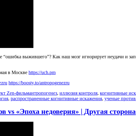
 “ошибка выжившего”? Как наш мозг игнорирует неудачи и зап
 мая в Москве
https://uch.pm
ezru
https://boosty.to/antropogenezru
Метки
кт Zen-фильм
антропогенез
,
иллюзия контроля
,
когнитивные ис
огия
,
распространенные когнитивные искажения
,
ученые против
 vs «Эпоха недоверия» | Другая сторона