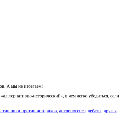
Топ-5
когнитивных
ошибок
|
Ученые
против
мифов
23-
14
|
Оксана
Зинченко
ов. А мы не избегаем!
 «альтернативно-исторический», в чем легко убедиться, если
нативщики против историков
,
антропогенез
,
дебаты
,
другая
си