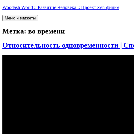
Перейти
Woodash World :: Развитие Человека :: Проект Zen-фильм
к
содержимому
Меню и виджеты
Метка:
во времени
Относительность одновременности | С