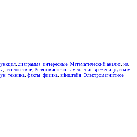
функция
,
диаграмма
,
интересные
,
Математический анализ
,
на
,
мы
,
путешествие
,
Релятивистское замедление времени
,
русском
,
рун
,
техника
,
факты
,
физика
,
эйнштейн
,
Электромагни́тное