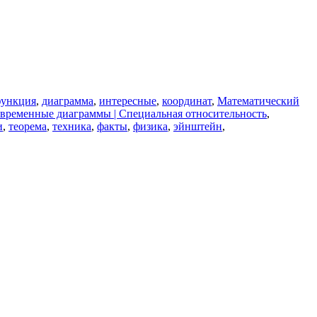
функция
,
диаграмма
,
интересные
,
координат
,
Математический
временные диаграммы | Специальная относительность
,
и
,
теорема
,
техника
,
факты
,
физика
,
эйнштейн
,