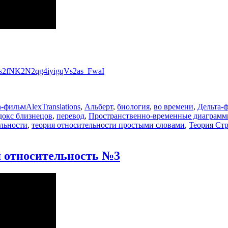
ws2fNK2N2qg4iyigqVs2as_FwaI
Метки
n-фильм
AlexTranslations
,
Альберт
,
биология
,
во времени
,
Дельта-
докс близнецов
,
перевод
,
Пространственно-временные диаграм
ельности
,
теория относительности простыми словами
,
Теория Ст
я относительность №3