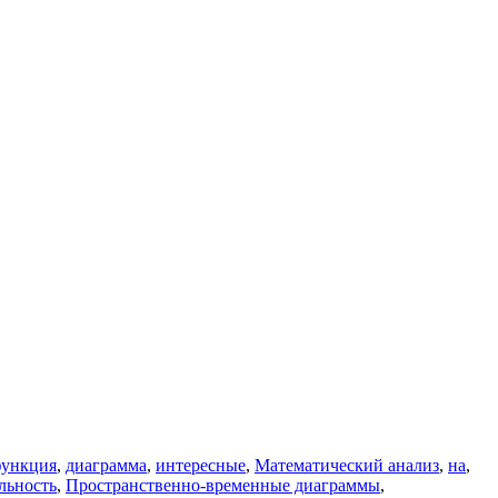
функция
,
диаграмма
,
интересные
,
Математический анализ
,
на
,
льность
,
Пространственно-временные диаграммы
,