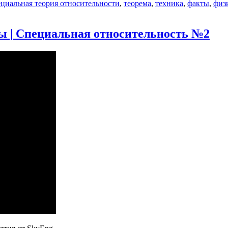
ециальная теория относительности
,
теорема
,
техника
,
факты
,
физ
си
бразования
 | Специальная относительность №2
нца
иальная
сительность