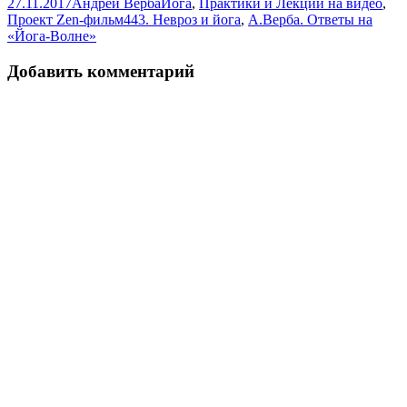
Опубликовано
Автор
Рубрики
27.11.2017
Андрей Верба
Йога
,
Практики и Лекции на видео
,
Метки
Проект Zen-фильм
443. Невроз и йога
,
А.Верба. Ответы на
«Йога-Волне»
Добавить комментарий