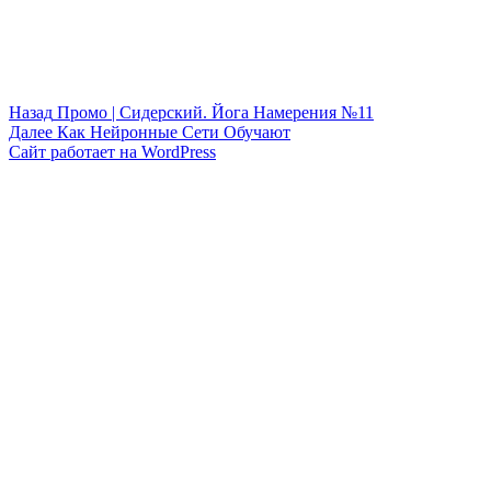
Навигация
Предыдущая
Назад
Промо | Сидерский. Йога Намерения №11
запись:
Следующая
Далее
Как Нейронные Сети Обучают
по
запись:
Сайт работает на WordPress
записям