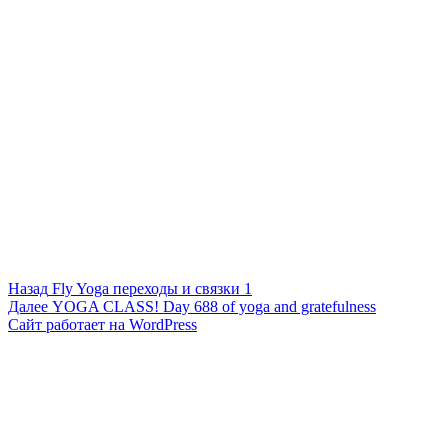
Навигация
Предыдущая
Назад
Fly Yoga переходы и связки 1
запись:
Следующая
Далее
YOGA CLASS! Day 688 of yoga and gratefulness
по
запись:
Сайт работает на WordPress
записям