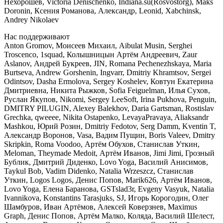
Нехорошев, Victoria Denischenko, Indiana.su(Rosvostorg), Maks
Doronin, Ксения Романова, Александр, Leonid, Xabchinsk,
Andrey Nikolaev
Нас поддерживают
Anton Gromov, Моисеев Михаил, Aibulat Musin, Serghei
Troscenco, 1squad, Колышницын Артём Андреевич, Zaur
Aslanov, Андрей Букреев, JIN, Romana Pechenezhskaya, Maria
Burtseva, Andrew Gorshenin, Ingvarr, Dmitriy Khramtsov, Sergei
Odintsov, Dasha Ermolova, Sergey Koshelev, Ковтун Екатерина
Дмитриевна, Никита Рыжков, Sofia Feiguelman, Илья Сухов,
Руслан Якупов, Nikomi, Sergey LeeSoft, Irina Pukhova, Penguin,
DMITRY PILUGIN, Alexey Balekhov, Daria Gartsman, Rostislav
Grechka, qweeee, Nikita Ostapenko, LevayaPravaya, Aliaksandr
Mashkou, Юрий Розин, Dmitriy Fedotov, Serg Damm, Kventin T,
Александр Воронов, Vasa, Вадим Пущин, Boris Valeev, Dmitry
Skripkin, Roma Voodoo, Артём Обухов, Станислав Уткин,
Meloman, Theymade Medoit, Артём Иванов, Jimi Jimi, Грозный
Бублик, Дмитрий Диденко, Lovo Yoga, Василий Анисимов,
Taykul Bob, Vadim Didenko, Natalia Wrzeszcz, Станислав
Уткин, Logos Logos, Денис Попов, Marik626, Артём Иванов,
Lovo Yoga, Елена Баранова, GSTslad3r, Evgeny Vasyuk, Natalia
Ivannikova, Konstantins Tarasjuks, SJ, Игорь Корогодин, Олег
Шамбуров, Иван Артёмов, Алексей Коверзнев, Maximus
Graph, Денис Попов, Артём Малко, Коляда, Василий Шелест,