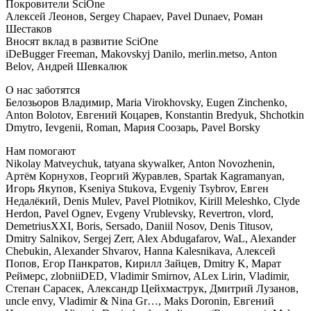
Покровители SciOne
Алексей Леонов, Sergey Chapaev, Pavel Dunaev, Роман
Шестаков
Вносят вклад в развитие SciOne
iDeBugger Freeman, Makovskyj Danilo, merlin.metso, Anton
Belov, Андрей Шевкалюк
О нас заботятся
Белозьоров Владимир, Maria Virokhovsky, Eugen Zinchenko,
Anton Bolotov, Евгений Коцарев, Konstantin Bredyuk, Shchotkin
Dmytro, Ievgenii, Roman, Мария Соозарь, Pavel Borsky
Нам помогают
Nikolay Matveychuk, tatyana skywalker, Anton Novozhenin,
Артём Корнухов, Георгий Журавлев, Spartak Kagramanyan,
Игорь Якупов, Kseniya Stukova, Evgeniy Tsybrov, Евген
Недалёкий, Denis Mulev, Pavel Plotnikov, Kirill Meleshko, Clyde
Herdon, Pavel Ognev, Evgeny Vrublevsky, Revertron, vlord,
DemetriusXXI, Boris, Sersado, Daniil Nosov, Denis Titusov,
Dmitry Salnikov, Sergej Zerr, Alex Abdugafarov, WaL, Alexander
Chebukin, Alexander Shvarov, Hanna Kalesnikava, Алексей
Попов, Егор Панкратов, Кирилл Зайцев, Dmitry K, Марат
Реймерс, zlobniiDED, Vladimir Smirnov, ALex Lirin, Vladimir,
Степан Сарасек, Александр Цейхмаструк, Дмитрий Лузанов,
uncle envy, Vladimir & Nina Gr…, Maks Doronin, Евгений