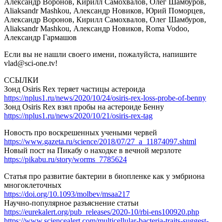
Александр Воронов, Кирилл Самохвалов, Олег Шамбуров,
Aliaksandr Mashkou, Александр Новиков, Юрий Поморцев,
Александр Воронов, Кирилл Самохвалов, Олег Шамбуров,
Aliaksandr Mashkou, Александр Новиков, Roma Vodoo,
Александр Гармашов
Если вы не нашли своего имени, пожалуйста, напишите
vlad@sci-one.tv!
ССЫЛКИ
Зонд Osiris Rex теряет частицы астероида
https://nplus1.ru/news/2020/10/24/osiris-rex-loss-probe-of-benny
Зонд Osiris Rex взял пробы на астероиде Бенну
https://nplus1.ru/news/2020/10/21/osiris-rex-tag
Новость про воскрешенных учеными червей
https://www.gazeta.ru/science/2018/07/27_a_11874097.shtml
Новый пост на Пикабу о находке в вечной мерзлоте
https://pikabu.ru/story/worms_7785624
Статья про развитие бактерии в биопленке как у эмбриона
многоклеточных
https://doi.org/10.1093/molbev/msaa217
Научно-популярное разъяснение статьи
https://eurekalert.org/pub_releases/2020-10/rbi-ens100920.php
https://www.sciencealert.com/multicellular-bacteria-traits-suggest-