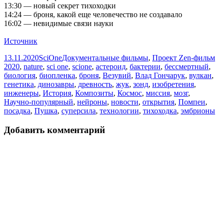
13:30 — новый секрет тихоходки
14:24 — броня, какой еще человечество не создавало
16:02 — невидимые связи науки
Источник
Опубликовано
Автор
Рубрики
М
13.11.2020
SciOne
Документальные фильмы
,
Проект Zen-фильм
2020
,
nature
,
sci one
,
scione
,
астероид
,
бактерии
,
бессмертный
,
биология
,
биопленка
,
броня
,
Везувий
,
Влад Гончарук
,
вулкан
,
генетика
,
динозавры
,
древность
,
жук
,
зонд
,
изобретения
,
инженеры
,
История
,
Композиты
,
Космос
,
миссия
,
мозг
,
Научно-популярный
,
нейроны
,
новости
,
открытия
,
Помпеи
,
посадка
,
Пушка
,
суперсила
,
технологии
,
тихоходка
,
эмбрионы
Добавить комментарий