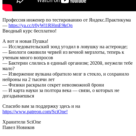
Профессия инженер по тестированию от Яндекс.Практикума
—
https://ya.cc/t/0yWl1RHmE9kQn
Вводный курс бесплатно!
А вот и новая Пушка!
— Исследовательский зонд угодил в ловушку на астероиде;
— Биологи оживили червей из вечной мерзлоты, теперь к
ученым много вопросов
— Бактерии слились в единый организм; 2020й, неужели тебе
мало?
— Извержение вулкана обратило мозг в стекло, и сохранило
нейроны на 2 тысячи лет
— Физики раскрыли секрет невозможной брони
— И карта науки за полтора века — связи, о которых не
догадываешься
Спасибо вам за поддержку здесь и на
https://www.patreon.com/SciOne!
Хранители SciOne
Павел Новиков