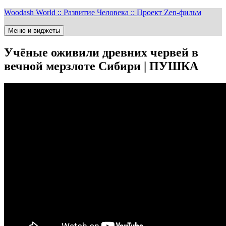
Перейти
Woodash World :: Развитие Человека :: Проект Zen-фильм
к
содержимому
Меню и виджеты
Учёные оживили древних червей в
вечной мерзлоте Сибири | ПУШКА