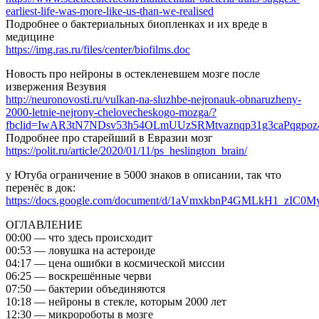
earliest-life-was-more-like-us-than-we-realised
Подробнее о бактериальных биопленках и их вреде в
медицине
https://img.ras.ru/files/center/biofilms.doc
Новость про нейроны в остекленевшем мозге после
извержения Везувия
http://neuronovosti.ru/vulkan-na-sluzhbe-nejronauk-obnaruzheny-
2000-letnie-nejrony-chelovecheskogo-mozga/?
fbclid=IwAR3tN7NDsv53h54OLmUUzSRMtvaznqp31g3caPqgpo
Подробнее про старейший в Евразии мозг
https://polit.ru/article/2020/01/11/ps_heslington_brain/
у Ютуба ограничение в 5000 знаков в описании, так что
перенёс в док:
https://docs.google.com/document/d/1aVmxkbnP4GMLkH1_zIC0
ОГЛАВЛЕНИЕ
00:00 — что здесь происходит
00:53 — ловушка на астероиде
04:17 — цена ошибки в космической миссии
06:25 — воскрешённые черви
07:50 — бактерии объединяются
10:18 — нейроны в стекле, которым 2000 лет
12:30 — микророботы в мозге