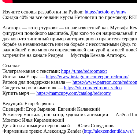
Изучите основы разработки на Python:
https://netolo.gy/gmw
Скидка 40% на все онлайн-курсы Нетологии по промокоду RE
Ататюрк — «отец турков» — иначе известный как Мустафа Кема
фигурами подобного масштаба. Для кого-то он национальный ге
для кого-то типичный пример авторитарного правителя середин
борьбе за независимость или на борьбе с несогласными (будь т
важнейшей и во многом определяющей фигурой для всей новейш
встречайте на канале Редрум — Мустафа Кемаль Ататюрк.
Ссылки:
Телеграм-канал с текстами:
https://t.me/redroomtext
​Инстаграм Егора —
https://www.instagram.com/egor_redroom/
Patreon для поддержки канала —
https://www.patreon.com/redroo
Следить за роликами в вк —
https://vk.com/redroom_video
Купить мерч —
https://mamcupy.com/catalog/redroom/
Ведущий: Егор Зырянов
Сценарий: Егор Зырянов, Евгений Каланский
Режиссер монтажа, оператор, художник анимации — Алёна Па
Монтаж: Илья Карамзинский
Дизайн и анимация персонажей — Юлия Солуданова
Фирменные треки: Александр Zender (
http://alexzender.tilda.ws/
​​)