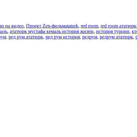
Метки
и на видео
,
Проект Zen-фильм
ataturk
,
red room
,
red room ататюрк
маль
,
ататюрк мустафа кемаль история жизни
,
история турции
,
кт
рум
,
ред рум ататюрк
,
ред рум история
,
редрум
,
редрум ататюрк
,