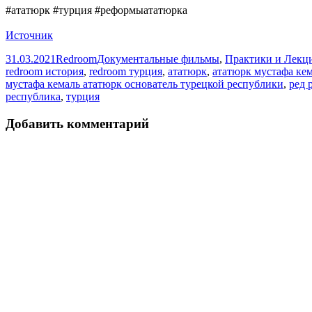
#ататюрк #турция #реформыататюрка
Источник
Опубликовано
Автор
Рубрики
31.03.2021
Redroom
Документальные фильмы
,
Практики и Лекци
redroom история
,
redroom турция
,
ататюрк
,
ататюрк мустафа ке
мустафа кемаль ататюрк основатель турецкой республики
,
ред 
республика
,
турция
Добавить комментарий