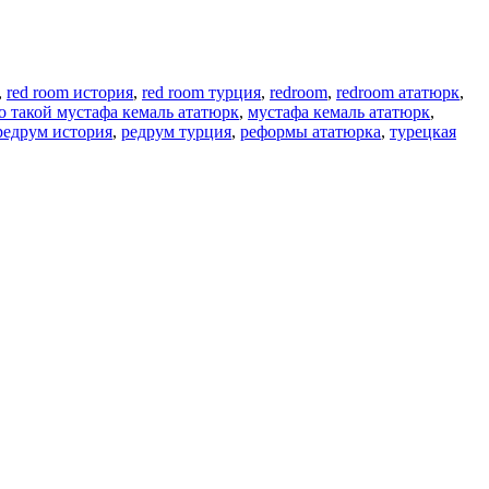
,
red room история
,
red room турция
,
redroom
,
redroom ататюрк
,
о такой мустафа кемаль ататюрк
,
мустафа кемаль ататюрк
,
редрум история
,
редрум турция
,
реформы ататюрка
,
турецкая