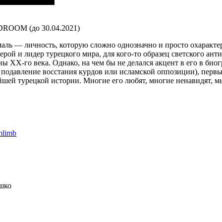
DROOM (до 30.04.2021)
ль — личность, которую сложно однозначно и просто охарактери
рой и лидер турецкого мира, для кого-то образец светского ан
ы XX-го века. Однако, на чем бы не делался акцент в его в био
о подавление восстания курдов или исламской оппозиции), первы
ей турецкой истории. Многие его любят, многие ненавидят, мы
mlimb
шко