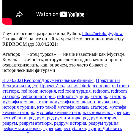
Изучите основы разработки на Python:
https://netolo.gy/gmw
Скидка 40% на все онлайн-курсы Нетологии по промокоду
REDROOM (до 30.04.2021)
Ататюрк — «отец турков» — иначе известный как Мустафа
Кемаль — личность, которую сложно однозначно и просто
охарактеризовать, как, впрочем, это часто бывает с
историческими фигурами
Опубликовано
Автор
Рубрики
31.03.2021
Redroom
Документальные фильмы
,
Практики и
Метки
Лекции на видео
,
Проект Zen-фильм
ataturk
,
red room
,
red room
ататюрк
,
red room история
,
red room турция
,
redroom
,
redroom
ататюрк
,
redroom история
,
redroom турция
,
ататюрк
,
ататюрк
мустафа кемаль
,
ататюрк мустафа кемаль история жизни
,
история турции
,
кто такой мустафа кемаль ататюрк
,
мустафа
кемаль ататюрк
,
мустафа кемаль ататюрк основатель турецкой
республики
,
ред рум
,
ред рум ататюрк
,
ред рум история
,
редрум
,
редрум ататюрк
,
редрум история
,
редрум турция
,
реформы ататюрка
,
турецкая республика
,
турция
Добавить