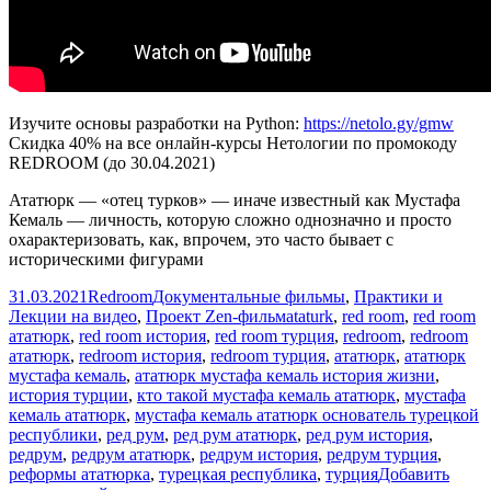
Изучите основы разработки на Python:
https://netolo.gy/gmw
Скидка 40% на все онлайн-курсы Нетологии по промокоду
REDROOM (до 30.04.2021)
Ататюрк — «отец турков» — иначе известный как Мустафа
Кемаль — личность, которую сложно однозначно и просто
охарактеризовать, как, впрочем, это часто бывает с
историческими фигурами
Опубликовано
Автор
Рубрики
31.03.2021
Redroom
Документальные фильмы
,
Практики и
Метки
Лекции на видео
,
Проект Zen-фильм
ataturk
,
red room
,
red room
ататюрк
,
red room история
,
red room турция
,
redroom
,
redroom
ататюрк
,
redroom история
,
redroom турция
,
ататюрк
,
ататюрк
мустафа кемаль
,
ататюрк мустафа кемаль история жизни
,
история турции
,
кто такой мустафа кемаль ататюрк
,
мустафа
кемаль ататюрк
,
мустафа кемаль ататюрк основатель турецкой
республики
,
ред рум
,
ред рум ататюрк
,
ред рум история
,
редрум
,
редрум ататюрк
,
редрум история
,
редрум турция
,
реформы ататюрка
,
турецкая республика
,
турция
Добавить