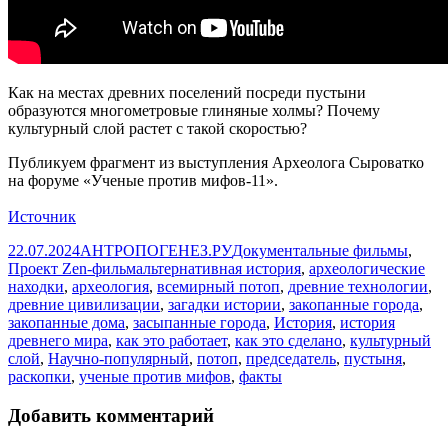
Как на местах древних поселений посреди пустыни
образуются многометровые глиняные холмы? Почему
культурный слой растет с такой скоростью?
Публикуем фрагмент из выступления Археолога Сыроватко
на форуме «Ученые против мифов-11».
Источник
Опубликовано
Автор
Рубрики
22.07.2024
АНТРОПОГЕНЕЗ.РУ
Документальные фильмы
,
Метки
Проект Zen-фильм
альтернативная история
,
археологические
находки
,
археология
,
всемирный потоп
,
древние технологии
,
древние цивилизации
,
загадки истории
,
закопанные города
,
закопанные дома
,
засыпанные города
,
История
,
история
древнего мира
,
как это работает
,
как это сделано
,
культурный
слой
,
Научно-популярный
,
потоп
,
председатель
,
пустыня
,
раскопки
,
ученые против мифов
,
факты
Добавить комментарий