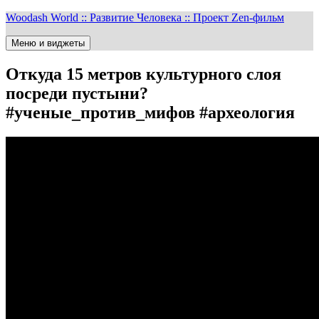
Перейти
Woodash World :: Развитие Человека :: Проект Zen-фильм
к
содержимому
Меню и виджеты
Откуда 15 метров культурного слоя
посреди пустыни?
#ученые_против_мифов #археология