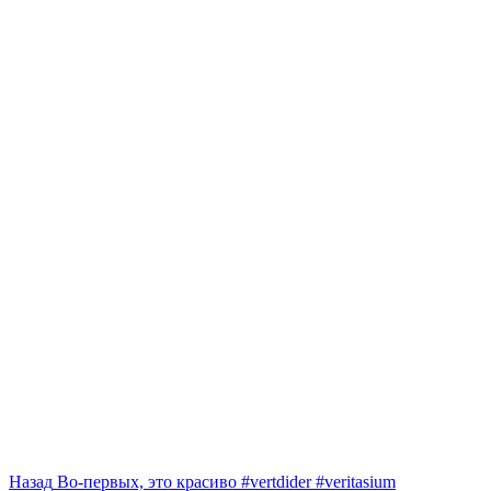
Навигация
Предыдущая
Назад
Во-первых, это красиво #vertdider #veritasium